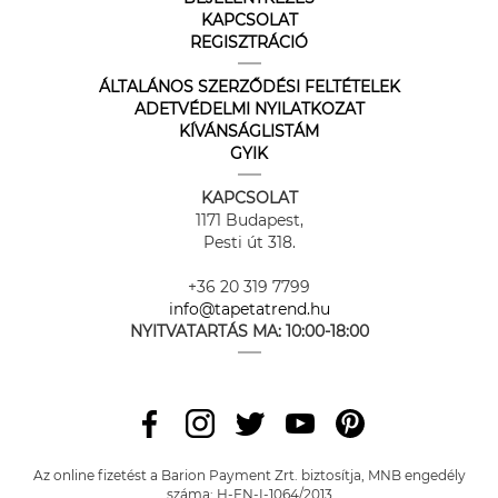
KAPCSOLAT
REGISZTRÁCIÓ
ÁLTALÁNOS SZERZŐDÉSI FELTÉTELEK
ADETVÉDELMI NYILATKOZAT
KÍVÁNSÁGLISTÁM
GYIK
KAPCSOLAT
1171 Budapest,
Pesti út 318.
+36 20 319 7799
info@tapetatrend.hu
NYITVATARTÁS MA:
10:00-18:00
Az online fizetést a Barion Payment Zrt. biztosítja, MNB engedély
száma: H-EN-I-1064/2013