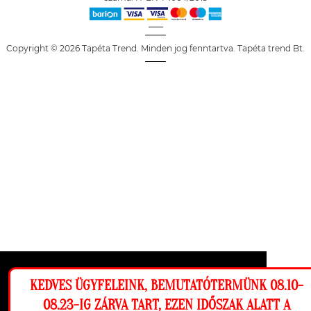
Copyright © 2026 Tapéta Trend. Minden jog fenntartva. Tapéta trend Bt.
Ez a weboldal cookie-kat használ, hogy a
KEDVES ÜGYFELEINK, BEMUTATÓTERMÜNK 08.10-
lehető legjobb élményt nyújtsa honlapunkon.
08.23-IG ZÁRVA TART, EZEN IDŐSZAK ALATT A