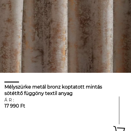
Mélyszürke metál bronz koptatott mintás
sötétítő függöny textil anyag
ÁR:
17 990 Ft