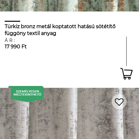
Türkiz bronz metál koptatott hatású sötétítő
függöny textil anyag
ÁR:
17 990 Ft