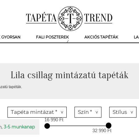
K GYORSAN
FALI POSZTEREK
AKCIÓS TAPÉTÁK
LA
Lila csillag mintázatú tapéták
ázatú tapéták.
Tapéta mintázat *
Szín *
Stílus
16 990 Ft
n,
3-5 munkanap
32 990 Ft