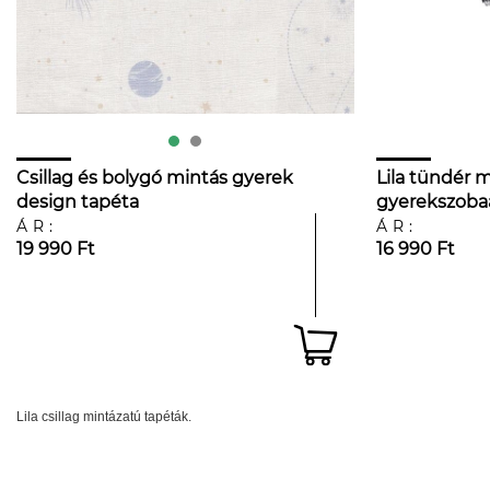
Csillag és bolygó mintás gyerek
Lila tündér 
design tapéta
gyerekszoba
ÁR:
ÁR:
19 990 Ft
16 990 Ft
Lila csillag mintázatú tapéták.