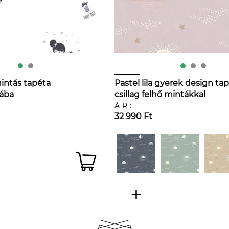
mintás tapéta
Pastel lila gyerek design ta
ába
csillag felhő mintákkal
ÁR:
32 990 Ft