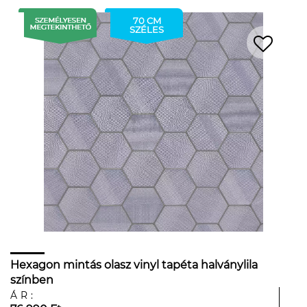
70 CM
SZÉLES
Hexagon mintás olasz vinyl tapéta halványlila
színben
ÁR: