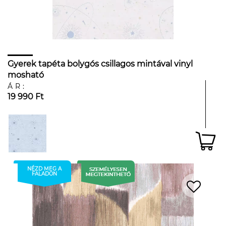
Gyerek tapéta bolygós csillagos mintával vinyl
mosható
ÁR:
19 990 Ft
NÉZD MEG A
FALADON