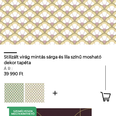
Stilizált virág mintás sárga és lila színű mosható
dekor tapéta
ÁR:
39 990 Ft