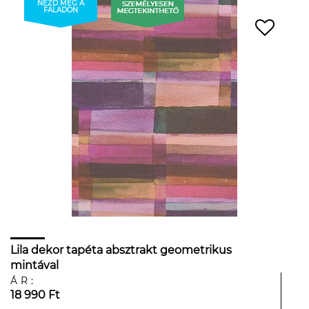
NÉZD MEG A
FALADON
Lila dekor tapéta absztrakt geometrikus
mintával
ÁR:
18 990 Ft