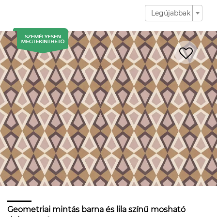
Legújabbak
Geometriai mintás barna és lila színű mosható