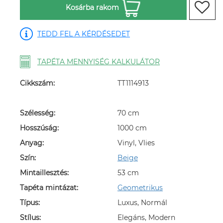
Kosárba rakom
TEDD FEL A KÉRDÉSEDET
TAPÉTA MENNYISÉG KALKULÁTOR
Cikkszám:
TT1114913
Szélesség:
70 cm
Hosszúság:
1000 cm
Anyag:
Vinyl, Vlies
Szín:
Beige
Mintaillesztés:
53 cm
Tapéta mintázat:
Geometrikus
Típus:
Luxus, Normál
Stílus:
Elegáns, Modern