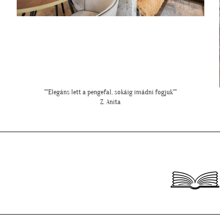
"Csodálatos a fotótapéta még szebb mint ahogy gondoltam!"
L. Ilona