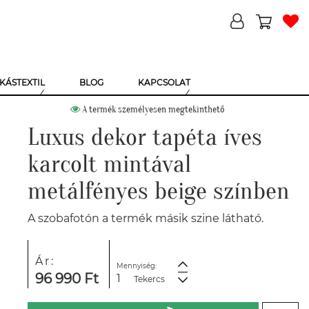
KÁSTEXTIL
BLOG
KAPCSOLAT
A termék személyesen megtekinthető
Luxus dekor tapéta íves
karcolt mintával
metálfényes beige színben
A szobafotón a termék másik szine látható.
Ár:
Mennyiség:
96 990 Ft
Tekercs