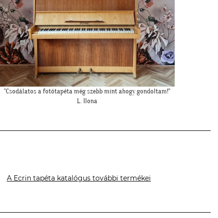
"Meseszép lett a tapéta! Köszönöm a sok segítséget"
T. Mariann
A Ecrin tapéta katalógus további termékei