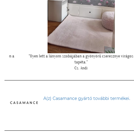
 virágos
""Elegáns lett a pengefal, sokáig imádni fogjuk""
Z. Anita
A(z) Casamance gyártó további termékei.