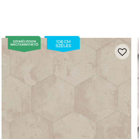
106 CM
SZÉLES