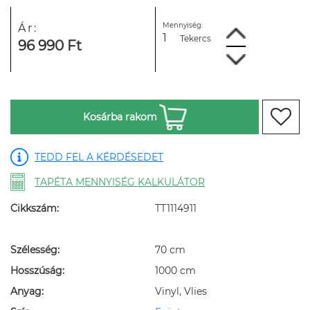
Mennyiség:
Ár:
Tekercs
96 990 Ft
Kosárba rakom
TEDD FEL A KÉRDÉSEDET
TAPÉTA MENNYISÉG KALKULÁTOR
Cikkszám:
TT1114911
Szélesség:
70 cm
Hosszúság:
1000 cm
Anyag:
Vinyl, Vlies