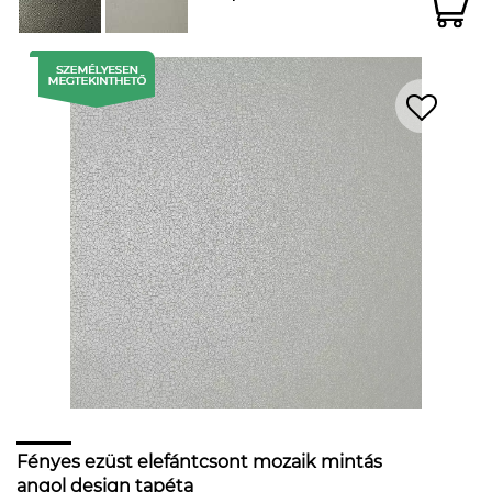
Fényes ezüst elefántcsont mozaik mintás
angol design tapéta