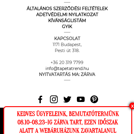
ÁLTALÁNOS SZERZŐDÉSI FELTÉTELEK
ADETVÉDELMI NYILATKOZAT
KÍVÁNSÁGLISTÁM
GYIK
KAPCSOLAT
1171 Budapest,
Pesti út 318.
+36 20 319 7799
info@tapetatrend.hu
NYITVATARTÁS MA:
ZÁRVA
X
KEDVES ÜGYFELEINK, BEMUTATÓTERMÜNK
Az online fizetést a Barion Payment Zrt. biztosítja, MNB engedély
száma: H-EN-I-1064/2013
Ez a weboldal cookie-kat használ, hogy a
08.10-08.23-IG ZÁRVA TART, EZEN IDŐSZAK
lehető legjobb élményt nyújtsa honlapunkon.
ALATT A WEBÁRUHÁZUNK ZAVARTALANUL