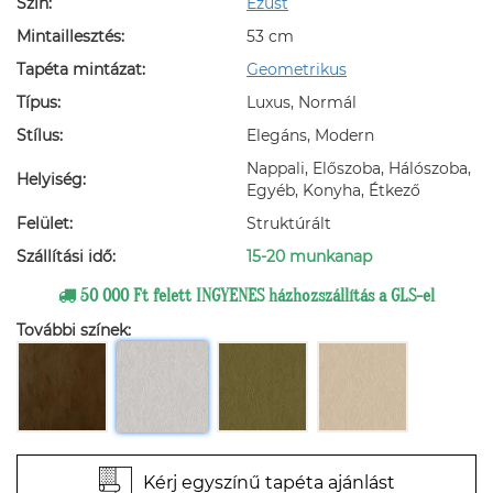
Szín:
Ezüst
Mintaillesztés:
53 cm
Tapéta mintázat:
Geometrikus
Típus:
Luxus, Normál
Stílus:
Elegáns, Modern
Nappali, Előszoba, Hálószoba,
Helyiség:
Egyéb, Konyha, Étkező
Felület:
Struktúrált
Szállítási idő:
15-20 munkanap
50 000 Ft felett INGYENES házhozszállítás a GLS-el
További színek:
Kérj egyszínű tapéta ajánlást