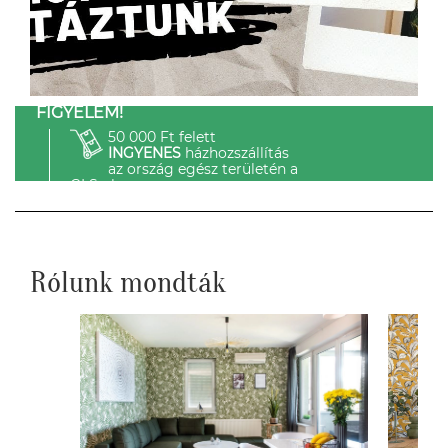
FIGYELEM!
50 000 Ft felett
INGYENES
házhozszállítás
az ország egész területén a
GLS-el.
Rólunk mondták