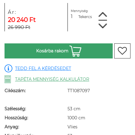
Mennyiség:
Ár:
Tekercs
20 240 Ft
26 990 Ft
Kosárba rakom
TEDD FEL A KÉRDÉSEDET
TAPÉTA MENNYISÉG KALKULÁTOR
Cikkszám:
TT1087097
Szélesség:
53 cm
Hosszúság:
1000 cm
Anyag:
Vlies