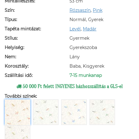
Mintaillesztés:
53 cm
Szín:
Rózsaszín
,
Pink
Típus:
Normál, Gyerek
Tapéta mintázat:
Levél
,
Madár
Stílus:
Gyermek
Helyiség:
Gyerekszoba
Nem:
Lány
Korosztály:
Baba, Kisgyerek
Szállítási idő:
7-15 munkanap
50 000 Ft felett INGYENES házhozszállítás a GLS-el
További színek: