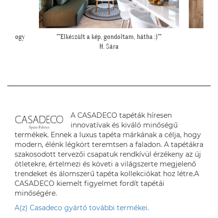
 :)""
"Elkészültünk, szuper lett. :)"
""Kicsit f
R. Viktória
falfelül
A CASADECO tapéták híresen
innovatívak és kiváló minőségű
termékek. Ennek a luxus tapéta márkának a célja, hogy
modern, élénk légkört teremtsen a faladon. A tapétákra
szakosodott tervezői csapatuk rendkívül érzékeny az új
ötletekre, értelmezi és követi a világszerte megjelenő
trendeket és álomszerű tapéta kollekciókat hoz létre.A
CASADECO kiemelt figyelmet fordít tapétái
minőségére.
A(z) Casadeco gyártó további termékei.