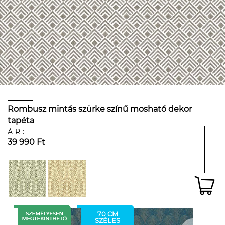
Rombusz mintás szürke színű mosható dekor
tapéta
ÁR:
39 990 Ft
70 CM
SZÉLES