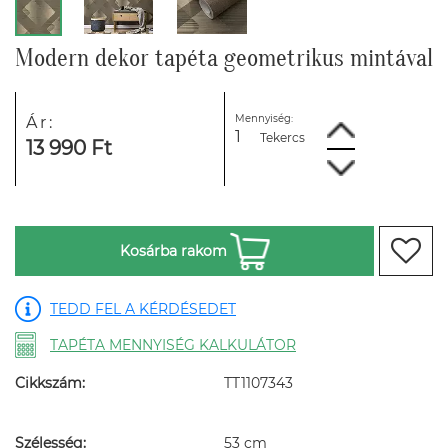
Modern dekor tapéta geometrikus mintával
Mennyiség:
Ár:
Tekercs
13 990 Ft
Kosárba rakom
TEDD FEL A KÉRDÉSEDET
TAPÉTA MENNYISÉG KALKULÁTOR
Cikkszám:
TT1107343
Szélesség:
53 cm