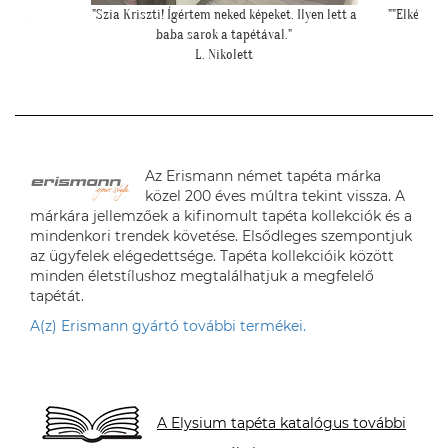
yen lett a
""Elkészült a szoba, nagyon szépen lett. Köszönjük""
"Csodála
E. Réka
Az Erismann német tapéta márka
közel 200 éves múltra tekint vissza. A
márkára jellemzőek a kifinomult tapéta kollekciók és a
mindenkori trendek követése. Elsődleges szempontjuk
az ügyfelek elégedettsége. Tapéta kollekcióik között
minden életstílushoz megtalálhatjuk a megfelelő
tapétát.
A(z) Erismann gyártó további termékei.
A Elysium tapéta katalógus további