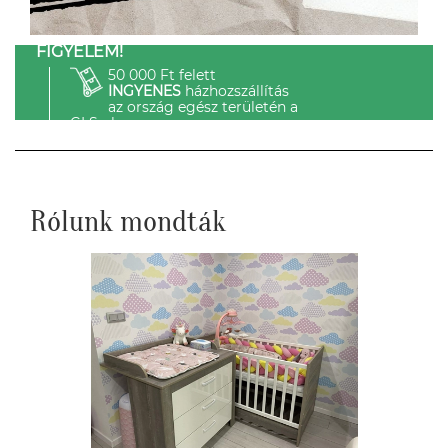
FIGYELEM!
50 000 Ft felett
INGYENES
házhozszállítás
az ország egész területén a
GLS-el.
Rólunk mondták