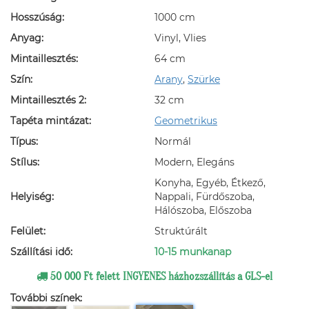
Hosszúság:
1000 cm
Anyag:
Vinyl, Vlies
Mintaillesztés:
64 cm
Szín:
Arany
,
Szürke
Mintaillesztés 2:
32 cm
Tapéta mintázat:
Geometrikus
Típus:
Normál
Stílus:
Modern, Elegáns
Konyha, Egyéb, Étkező,
Helyiség:
Nappali, Fürdőszoba,
Hálószoba, Előszoba
Felület:
Struktúrált
Szállítási idő:
10-15 munkanap
50 000 Ft felett INGYENES házhozszállítás a GLS-el
További színek: