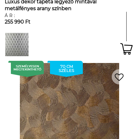
Luxus dekor tapéta legyező mintával
metálfényes arany színben
ÁR:
255 990 Ft
70 CM
SZÉLES