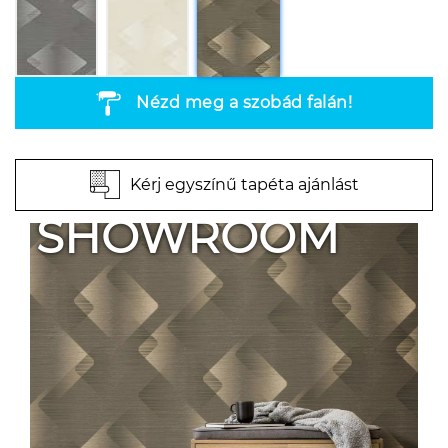
Nézd meg a szobád falán!
Kérj egyszínű tapéta ajánlást
SHOWROOM