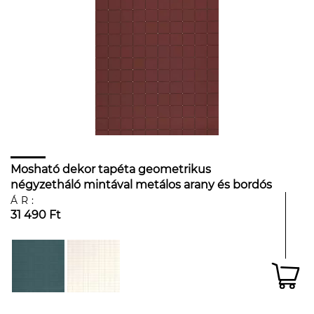
Mosható dekor tapéta geometrikus
négyzetháló mintával metálos arany és bordós
barna színben
ÁR:
31 490 Ft