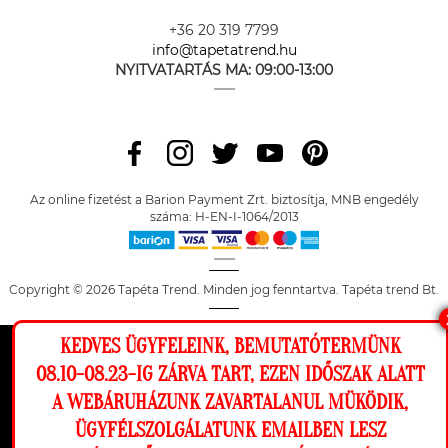
+36 20 319 7799
info@tapetatrend.hu
NYITVATARTÁS MA:
09:00-13:00
Az online fizetést a Barion Payment Zrt. biztosítja, MNB engedély
száma: H-EN-I-1064/2013
Copyright © 2026 Tapéta Trend. Minden jog fenntartva. Tapéta trend Bt.
KEDVES ÜGYFELEINK, BEMUTATÓTERMÜNK
Ez a weboldal cookie-kat használ, hogy a
08.10-08.23-IG ZÁRVA TART, EZEN IDŐSZAK ALATT
lehető legjobb élményt nyújtsa honlapunkon.
A WEBÁRUHÁZUNK ZAVARTALANUL MÜKÖDIK,
Beállítások
ÜGYFÉLSZOLGÁLATUNK EMAILBEN LESZ