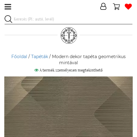
Főoldal
/
Tapéták
/ Modern dekor tapéta geometrikus
mintával
A termék személyesen megtekinthető