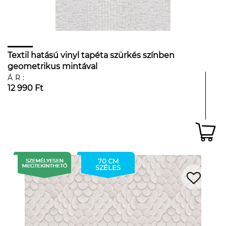
Textil hatású vinyl tapéta szürkés színben
geometrikus mintával
ÁR:
12 990 Ft
70 CM
SZÉLES