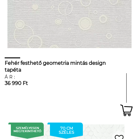
Fehér festhető geometria mintás design
tapéta
ÁR:
36 990 Ft
70 CM
SZÉLES