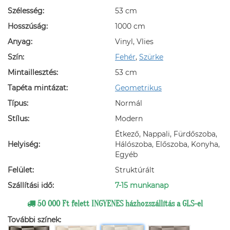
Szélesség:
53 cm
Hosszúság:
1000 cm
Anyag:
Vinyl, Vlies
Szín:
Fehér
,
Szürke
Mintaillesztés:
53 cm
Tapéta mintázat:
Geometrikus
Típus:
Normál
Stílus:
Modern
Étkező, Nappali, Fürdőszoba,
Helyiség:
Hálószoba, Előszoba, Konyha,
Egyéb
Felület:
Struktúrált
Szállítási idő:
7-15 munkanap
50 000 Ft felett INGYENES házhozszállítás a GLS-el
További színek: