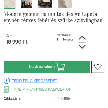
Modern geometria mintás design tapéta
enyhén fényes fehér és szürke színvilágban
Mennyiség:
Ár:
Tekercs
18 990 Ft
Kosárba rakom
TEDD FEL A KÉRDÉSEDET
TAPÉTA MENNYISÉG KALKULÁTOR
Cikkszám:
TT1114885