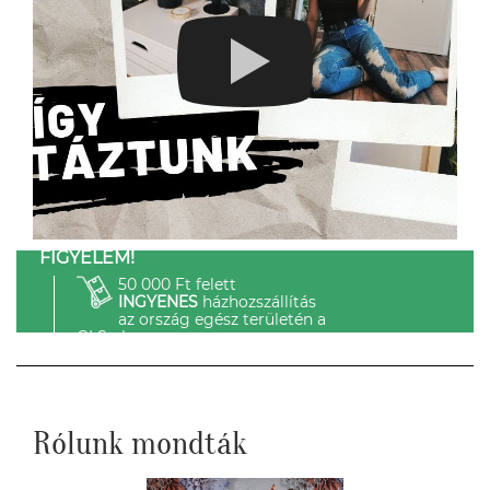
FIGYELEM!
50 000 Ft felett
INGYENES
házhozszállítás
az ország egész területén a
GLS-el.
Rólunk mondták