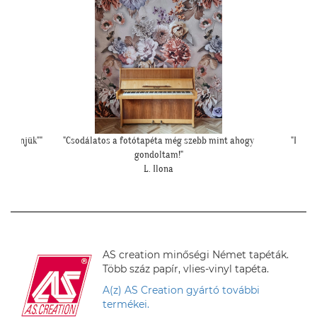
int ahogy
"Ilyen lett a lányom szobájában a gyönyörű
""Csato
cseresznye virágos tapéta."
Cs. Andi
AS creation minőségi Német tapéták.
Több száz papír, vlies-vinyl tapéta.
A(z) AS Creation gyártó további
termékei.