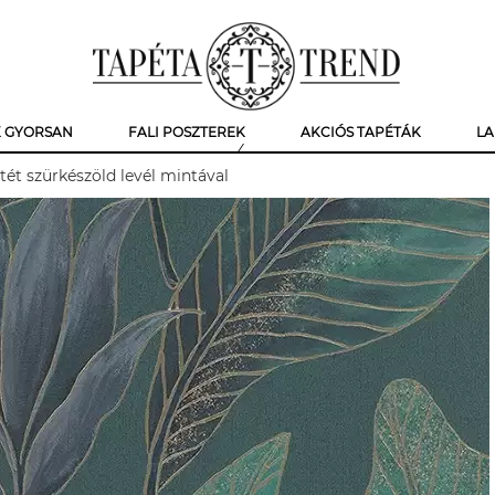
K GYORSAN
FALI POSZTEREK
AKCIÓS TAPÉTÁK
LA
tét szürkészöld levél mintával