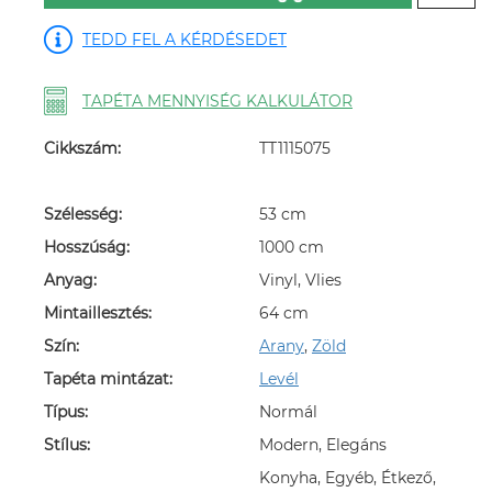
TEDD FEL A KÉRDÉSEDET
TAPÉTA MENNYISÉG KALKULÁTOR
Cikkszám:
TT1115075
Szélesség:
53 cm
Hosszúság:
1000 cm
Anyag:
Vinyl, Vlies
Mintaillesztés:
64 cm
Szín:
Arany
,
Zöld
Tapéta mintázat:
Levél
Típus:
Normál
Stílus:
Modern, Elegáns
Konyha, Egyéb, Étkező,