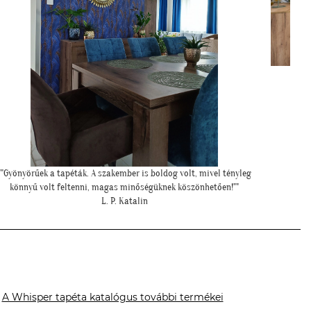
"Elkészültünk, szuper lett. :)"
"F
R. Viktória
A Whisper tapéta katalógus további termékei