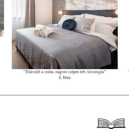
""Gyönyörűek a tapéták. A szakember is boldog volt, mivel tényleg
könnyű volt feltenni, magas minőségüknek köszönhetően!""
L. P. Katalin