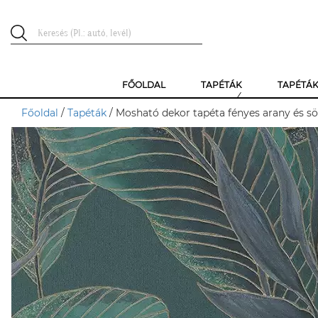
FŐOLDAL
TAPÉTÁK
TAPÉTÁ
Főoldal
/
Tapéták
/ Mosható dekor tapéta fényes arany és sö