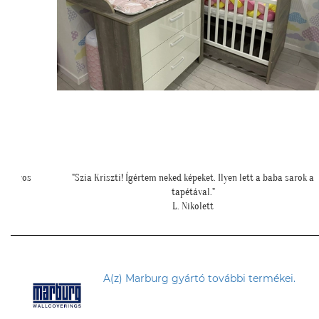
 sarok a
""Elkészült a szoba, nagyon szépen lett. Köszönjük""
E. Réka
A(z) Marburg gyártó további termékei.