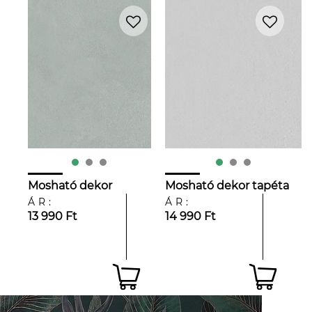
Mosható dekor
Mosható dekor tapéta
tapéta kékes
világos zöldesszürke
ÁR:
ÁR:
középszürke karcolt
13 990 Ft
textilhatású mintával
14 990 Ft
mintával