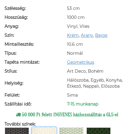
Szélesség:
53 cm
Hosszúság:
1000 cm
Anyag:
Vinyl, Vlies
Szín:
Krém
,
Arany
,
Beige
Mintaillesztés:
10.6 cm
Típus:
Normál
Tapéta mintázat:
Geometrikus
Stílus:
Art Deco, Bohém
Hálószoba, Egyéb, Konyha,
Helyiség:
Étkező, Nappali, Előszoba
Felület:
Sima
Szállítási idő:
7-15 munkanap
50 000 Ft felett INGYENES házhozszállítás a GLS-el
További színek: