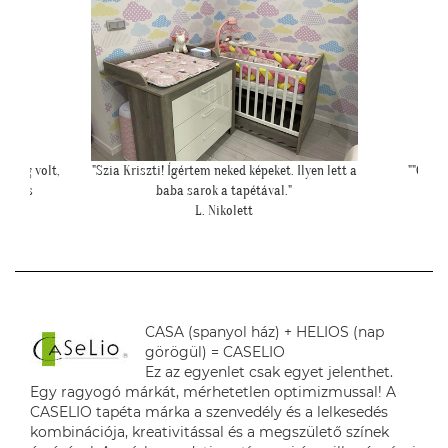
yen lett a
""Csatolok pár képet a dzsungeles sarokról!""
""Még egy
K. Laura
CASA (spanyol ház) + HELIOS (nap
görögül) = CASELIO
Ez az egyenlet csak egyet jelenthet.
Egy ragyogó márkát, mérhetetlen optimizmussal! A
CASELIO tapéta márka a szenvedély és a lelkesedés
kombinációja, kreativitással és a megszülető színek