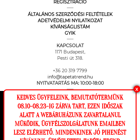
REGISZTRÁCIÓ
ÁLTALÁNOS SZERZŐDÉSI FELTÉTELEK
ADETVÉDELMI NYILATKOZAT
KÍVÁNSÁGLISTÁM
GYIK
KAPCSOLAT
1171 Budapest,
Pesti út 318.
+36 20 319 7799
info@tapetatrend.hu
NYITVATARTÁS MA:
10:00-18:00
X
KEDVES ÜGYFELEINK, BEMUTATÓTERMÜNK
Ez a weboldal cookie-kat használ, hogy a
08.10-08.23-IG ZÁRVA TART, EZEN IDŐSZAK
lehető legjobb élményt nyújtsa honlapunkon.
ALATT A WEBÁRUHÁZUNK ZAVARTALANUL
Beállítások
MÜKÖDIK, ÜGYFÉLSZOLGÁLATUNK EMAILBEN
Az online fizetést a Barion Payment Zrt. biztosítja, MNB engedély
száma: H-EN-I-1064/2013
LESZ ELÉRHETŐ. MINDENKINEK JÓ PIHENÉST
Elutasítom
Engedélyezem