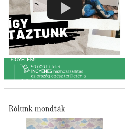
FIGYELEM!
50 000 Ft felett
INGYENES
házhozszállítás
az ország egész területén a
GLS-el.
Rólunk mondták