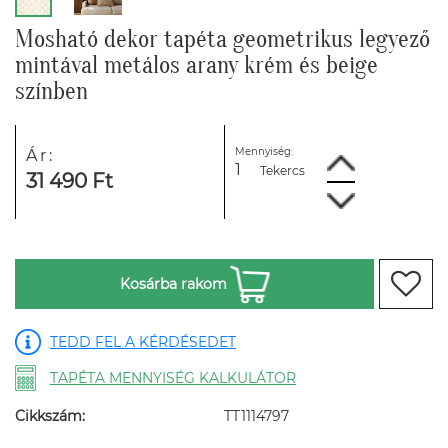
Mosható dekor tapéta geometrikus legyező
mintával metálos arany krém és beige
színben
Mennyiség:
Ár:
Tekercs
31 490 Ft
Kosárba rakom
TEDD FEL A KÉRDÉSEDET
TAPÉTA MENNYISÉG KALKULÁTOR
Cikkszám:
TT1114797