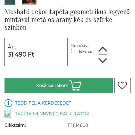
Mosható dekor tapéta geometrikus legyező
mintával metálos arany kék és szürke
színben
Mennyiség:
Ár:
Tekercs
31 490 Ft
Kosárba rakom
TEDD FEL A KÉRDÉSEDET
TAPÉTA MENNYISÉG KALKULÁTOR
Cikkszám:
TT1114800