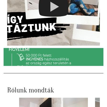
FIGYELEM!
50 000 Ft felett
INGYENES
házhozszállítás
az ország egész területén a
GLS-el.
Rólunk mondták