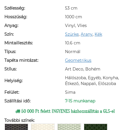
Szélesség:
53 cm
Hosszúság:
1000 cm
Anyag:
Vinyl, Vlies
Szín:
Szürke
,
Arany
,
Kék
Mintaillesztés:
10.6 cm
Típus:
Normál
Tapéta mintázat:
Geometrikus
Stílus:
Art Deco, Bohém
Hálószoba, Egyéb, Konyha,
Helyiség:
Étkező, Nappali, Előszoba
Felület:
Sima
Szállítási idő:
7-15 munkanap
50 000 Ft felett INGYENES házhozszállítás a GLS-el
További színek: