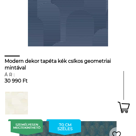
Modern dekor tapéta kék csíkos geometriai
mintával
ÁR:
30 990 Ft
70 CM
SZÉLES