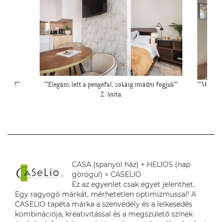
i fogjuk""
""Még egyszer köszönjük a lehetőséget, és azt is,
"Mese
hogy velünk örültök!""
Z. Kriszta
CASA (spanyol ház) + HELIOS (nap
görögül) = CASELIO
Ez az egyenlet csak egyet jelenthet.
Egy ragyogó márkát, mérhetetlen optimizmussal! A
CASELIO tapéta márka a szenvedély és a lelkesedés
kombinációja, kreativitással és a megszülető színek