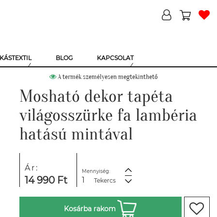
KÁSTEXTIL
BLOG
KAPCSOLAT
A termék személyesen megtekinthető
Mosható dekor tapéta
világosszürke fa lambéria
hatású mintával
Ár:
Mennyiség:
14 990 Ft
Tekercs
Kosárba rakom