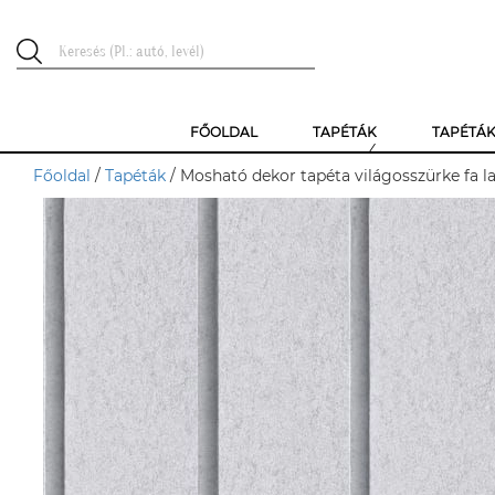
FŐOLDAL
TAPÉTÁK
TAPÉTÁ
Főoldal
/
Tapéták
/ Mosható dekor tapéta világosszürke fa 