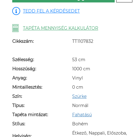
TEDD FEL A KÉRDÉSEDET
TAPÉTA MENNYISÉG KALKULÁTOR
Cikkszám:
TT1107832
Szélesség:
53 cm
Hosszúság:
1000 cm
Anyag:
Vinyl
Mintaillesztés:
0 cm
Szín:
Szürke
Típus:
Normál
Tapéta mintázat:
Fahatású
Stílus:
Bohém
Étkező, Nappali, Előszoba,
Helyiség: