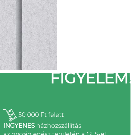
FIGYELEM!
50 000 Ft felett
INGYENES
házhozszállítás
az ország egész területén a GLS-el.