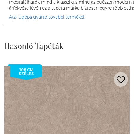
megtalálhatók mind a klasszikus mind az egészen modern 
árfekvése lévén ez a tapéta márka biztosan egyre több ottho
A(z) Ugepa gyártó további termékei.
Hasonló Tapéták
106 CM
SZÉLES