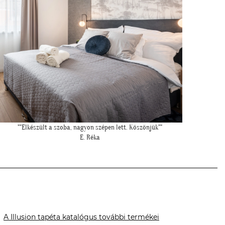
""Csatolok pár képet a dzsungeles sarokról!""
"M
K. Laura
A Illusion tapéta katalógus további termékei