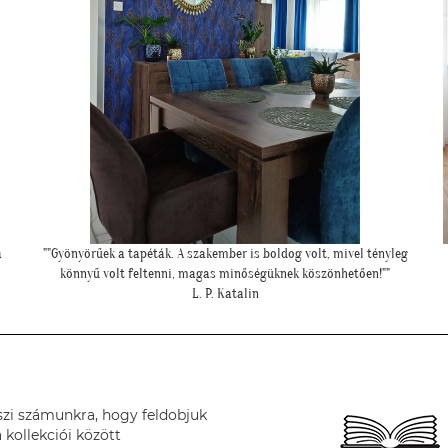
g
""Elkészült a szoba, nagyon szépen lett. Köszönjük""
E. Réka
szi számunkra, hogy feldobjuk
 kollekciói között