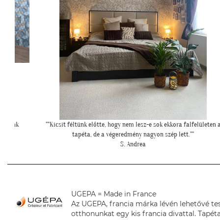
lületen a
""Gyönyörűek a tapéták. A szakember is boldog volt, mivel tényle
könnyű volt feltenni, magas minőségüknek köszönhetően!""
L. P. Katalin
UGEPA = Made in France
Az UGEPA, francia márka lévén lehetővé te
otthonunkat egy kis francia divattal. Tapéta