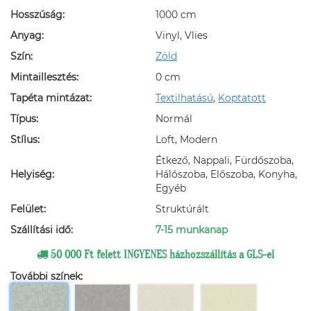
Hosszúság:
1000 cm
Anyag:
Vinyl, Vlies
Szín:
Zöld
Mintaillesztés:
0 cm
Tapéta mintázat:
Textilhatású
,
Koptatott
Típus:
Normál
Stílus:
Loft, Modern
Étkező, Nappali, Fürdőszoba,
Helyiség:
Hálószoba, Előszoba, Konyha,
Egyéb
Felület:
Struktúrált
Szállítási idő:
7-15 munkanap
50 000 Ft felett INGYENES házhozszállítás a GLS-el
További színek: