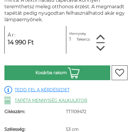
minta. A textil hatású tapétával könnyen
teremthetsz meleg otthonos érzést. A megmaradt
tapétát pedig nyugodtan felhasználhatod akár egy
lámpaernyőnek.
Mennyiség:
Ár:
Tekercs
14 990 Ft
Kosárba rakom
TEDD FEL A KÉRDÉSEDET
TAPÉTA MENNYISÉG KALKULÁTOR
Cikkszám:
TT1109472
Szélesség:
53 cm