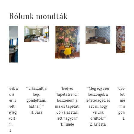
Rólunk mondták
yönyörűek a
""Elkészült a
"Kedves
""Még egyszer
"Csodálat
apéták. A
kép,
Tapétatrend !
köszönjük a
fotótap
akember is
gondoltam,
Köszönöm a
lehetőséget, és
még sze
ldog volt,
hátha :)""
makis tapétát.
azt is, hogy
mint ah
el tényleg
H. Sára
Jó választás
velünk
gondolta
nnyű volt
lett nagyon!"
örültök!""
L. Ilon
feltenni,
T. Tünde
Z. Kriszta
magas