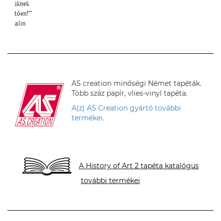
őségüknek
zönhetően!""
 P. Katalin
AS creation minőségi Német tapéták.
Több száz papír, vlies-vinyl tapéta.
A(z) AS Creation gyártó további
termékei.
A History of Art 2 tapéta katalógus
további termékei