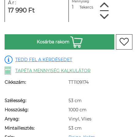
Mennyiség:
Ár:
Tekercs
17 990 Ft
Kosárba rakom
TEDD FEL A KÉRDÉSEDET
TAPÉTA MENNYISÉG KALKULÁTOR
Cikkszám:
TT1109174
Szélesség:
53 cm
Hosszúság:
1000 cm
Anyag:
Vinyl, Vlies
Mintaillesztés:
53 cm