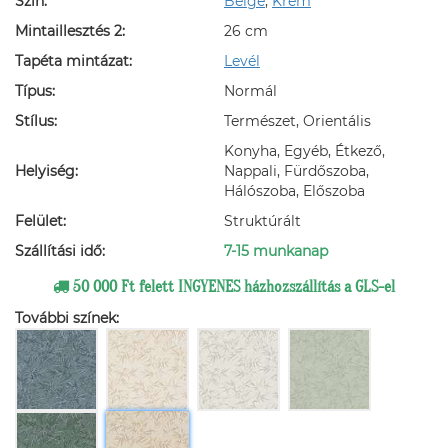
Szín:
Beige
,
Krém
Mintaillesztés 2:
26 cm
Tapéta mintázat:
Levél
Típus:
Normál
Stílus:
Természet, Orientális
Konyha, Egyéb, Étkező,
Helyiség:
Nappali, Fürdőszoba,
Hálószoba, Előszoba
Felület:
Struktúrált
Szállítási idő:
7-15 munkanap
50 000 Ft felett INGYENES házhozszállítás a GLS-el
További színek: