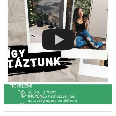
FIGYELEM!
50 000 Ft felett
INGYENES
házhozszállítás
az ország egész területén a
GLS-el.