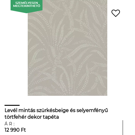
Levél mintás szürkésbeige és selyemfényű
törtfehér dekor tapéta
ÁR:
12 990 Ft