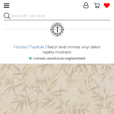
Főoldal
/
Tapéták
/ Natúr levél mintás vinyl dekor
tapéta mosható
A termék személyesen megtekinthető