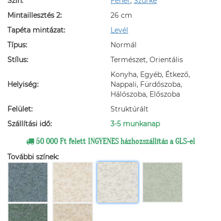
Szín:
Fehér
,
Szürke
Mintaillesztés 2:
26 cm
Tapéta mintázat:
Levél
Típus:
Normál
Stílus:
Természet, Orientális
Konyha, Egyéb, Étkező,
Helyiség:
Nappali, Fürdőszoba,
Hálószoba, Előszoba
Felület:
Struktúrált
Szállítási idő:
3-5 munkanap
50 000 Ft felett INGYENES házhozszállítás a GLS-el
További színek: