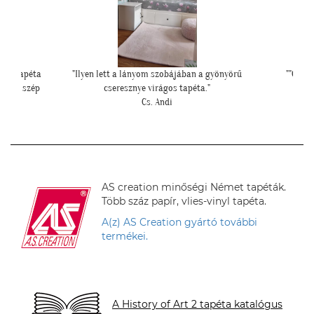
yönyörű
""Csatolok pár képet a dzsungeles sarokról!""
""El
K. Laura
AS creation minőségi Német tapéták.
Több száz papír, vlies-vinyl tapéta.
A(z) AS Creation gyártó további
termékei.
A History of Art 2 tapéta katalógus