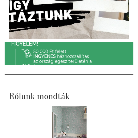
FIGYELEM!
50 000 Ft felett
INGYENES
házhozszállítás
az ország egész területén a
GLS-el.
Rólunk mondták