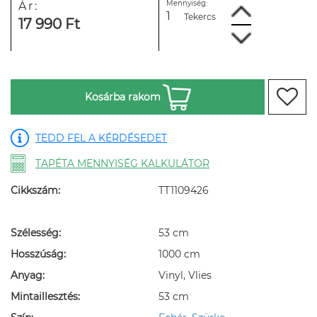
Mennyiség:
Ár:
Tekercs
17 990 Ft
Kosárba rakom
TEDD FEL A KÉRDÉSEDET
TAPÉTA MENNYISÉG KALKULÁTOR
Cikkszám:
TT1109426
Szélesség:
53 cm
Hosszúság:
1000 cm
Anyag:
Vinyl, Vlies
Mintaillesztés:
53 cm