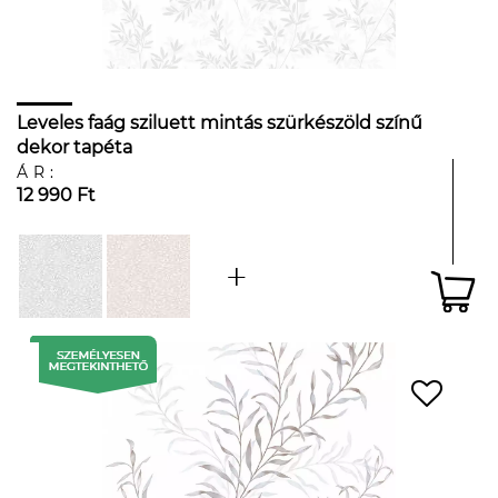
Leveles faág sziluett mintás szürkészöld színű
dekor tapéta
ÁR:
12 990 Ft