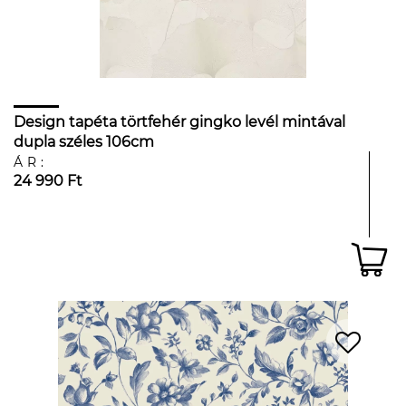
Design tapéta törtfehér gingko levél mintával
dupla széles 106cm
ÁR:
24 990 Ft