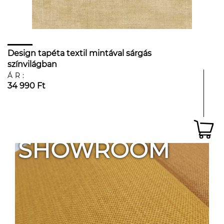
Design tapéta textil mintával sárgás
színvilágban
ÁR:
34 990 Ft
SHOWROOM