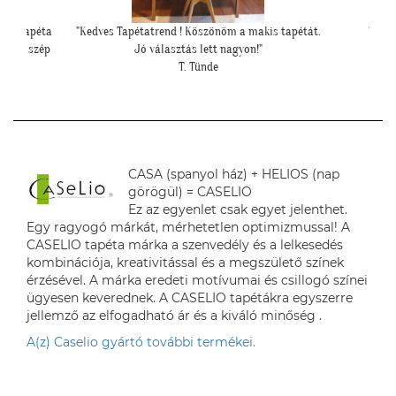
et a tapéta
"Kedves Tapétatrend ! Köszönöm a makis tapétát.
"Péld
agyon szép
Jó választás lett nagyon!"
hipe
T. Tünde
CASA (spanyol ház) + HELIOS (nap
görögül) = CASELIO
Ez az egyenlet csak egyet jelenthet.
Egy ragyogó márkát, mérhetetlen optimizmussal! A
CASELIO tapéta márka a szenvedély és a lelkesedés
kombinációja, kreativitással és a megszülető színek
érzésével. A márka eredeti motívumai és csillogó színei
ügyesen keverednek. A CASELIO tapétákra egyszerre
jellemző az elfogadható ár és a kiváló minőség .
A(z) Caselio gyártó további termékei.