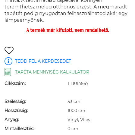
minta. A textil hatású tapétával könnyen
teremthetsz meleg otthonos érzést. A megmaradt
tapétát pedig nyugodtan felhasználhatod akár egy
lámpaernyőnek.
A termék már kifutott, nem rendelhető.
TEDD FEL A KÉRDÉSEDET
TAPÉTA MENNYISÉG KALKULÁTOR
Cikkszám:
TT1014567
Szélesség:
53 cm
Hosszúság:
1000 cm
Anyag:
Vinyl, Vlies
Mintaillesztés:
0 cm