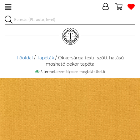
Főoldal
/
Tapéták
/ Okkersárga textil szőtt hatású
mosható dekor tapéta
A termék személyesen megtekinthető