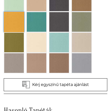
Kérj egyszínű tapéta ajánlást
Hasonló Tapéták