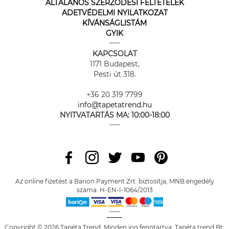
ÁLTALÁNOS SZERZŐDÉSI FELTÉTELEK
ADETVÉDELMI NYILATKOZAT
KÍVÁNSÁGLISTÁM
GYIK
KAPCSOLAT
1171 Budapest,
Pesti út 318.
+36 20 319 7799
info@tapetatrend.hu
NYITVATARTÁS MA:
10:00-18:00
Az online fizetést a Barion Payment Zrt. biztosítja, MNB engedély
száma: H-EN-I-1064/2013
Copyright © 2026 Tapéta Trend. Minden jog fenntartva. Tapéta trend Bt.