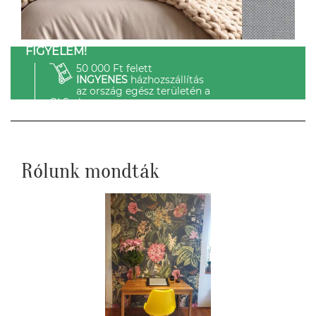
FIGYELEM!
50 000 Ft felett
INGYENES
házhozszállítás
az ország egész területén a
GLS-el.
Rólunk mondták