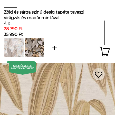
Zöld és sárga színű desig tapéta tavaszi
virágzás és madár mintával
ÁR:
28 790 Ft
35 990 Ft