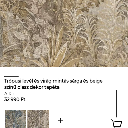
Trópusi levél és virág mintás sárga és beige
színű olasz dekor tapéta
ÁR:
32 990 Ft