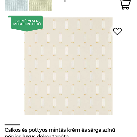
Csíkos és pöttyös mintás krém és sárga színű
népies luxus dekor tapéta