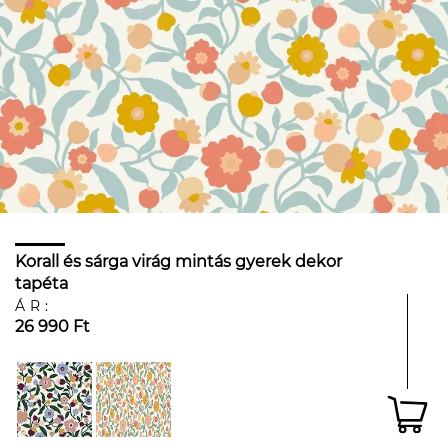
Korall és sárga virág mintás gyerek dekor
tapéta
ÁR:
26 990 Ft