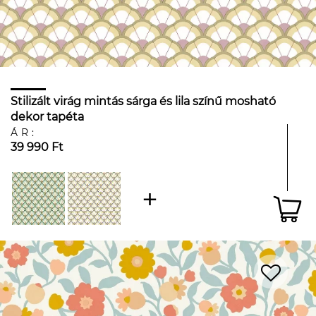
Stilizált virág mintás sárga és lila színű mosható
dekor tapéta
ÁR:
39 990 Ft