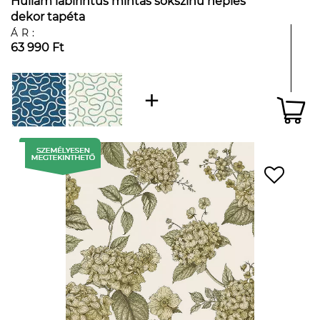
Hullám labirintus mintás sokszínű népies
dekor tapéta
ÁR:
63 990 Ft