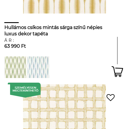
Hullámos csíkos mintás sárga színű népies
luxus dekor tapéta
ÁR:
63 990 Ft