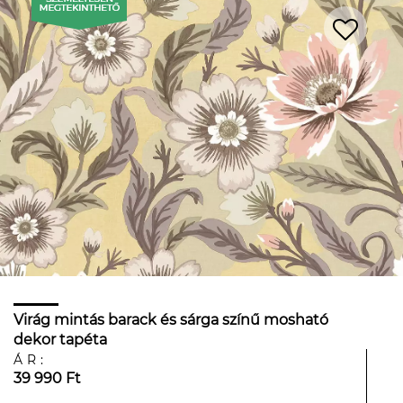
Virág mintás barack és sárga színű mosható
dekor tapéta
ÁR:
39 990 Ft