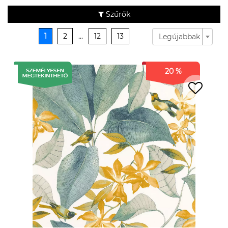
Szűrők
1
2
...
12
13
Legújabbak
20 %