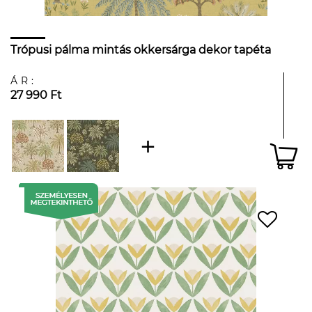
Trópusi pálma mintás okkersárga dekor tapéta
ÁR:
27 990 Ft