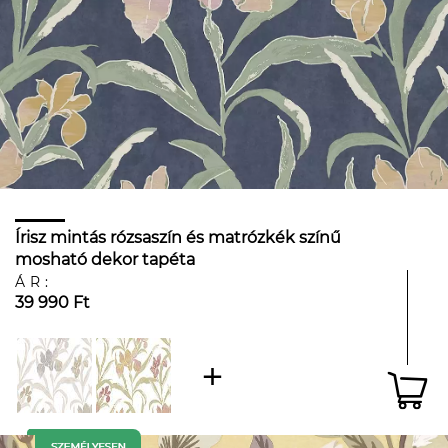
Írisz mintás rózsaszín és matrózkék színű
mosható dekor tapéta
ÁR:
39 990 Ft