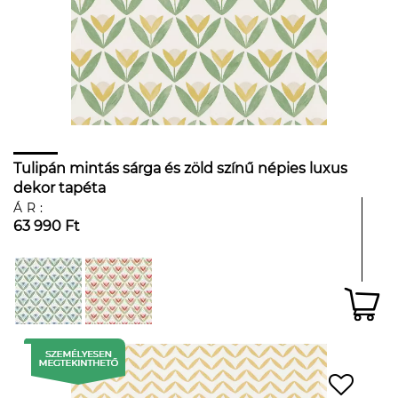
Tulipán mintás sárga és zöld színű népies luxus
dekor tapéta
ÁR:
63 990 Ft