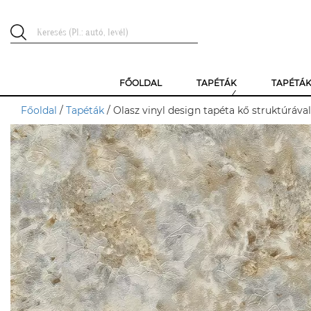
FŐOLDAL
TAPÉTÁK
TAPÉTÁ
Főoldal
/
Tapéták
/ Olasz vinyl design tapéta kő struktúrával