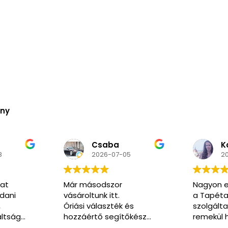
ény
Kozma
N
5
2026-06-02
2
Nagyon elégedett voltam
Nagyon k
a Tapéta Trend
segítőkés
és
szolgáltatásával. A honlap
pedig ren
őkész
remekül használható, a
kommunikáció végig