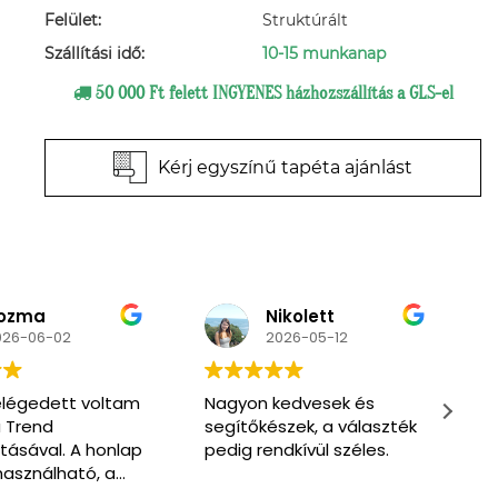
Felület:
Struktúrált
Szállítási idő:
10-15 munkanap
50 000 Ft felett INGYENES házhozszállítás a GLS-el
Kérj egyszínű tapéta ajánlást
ikolett
Primpa
026-05-12
2026-03-07
edvesek és
Very nice and friendly
M
zek, a választék
service. Enthusiastic to
s
dkívül széles.
help us find what we
s
need. One of the men
also spoke English.