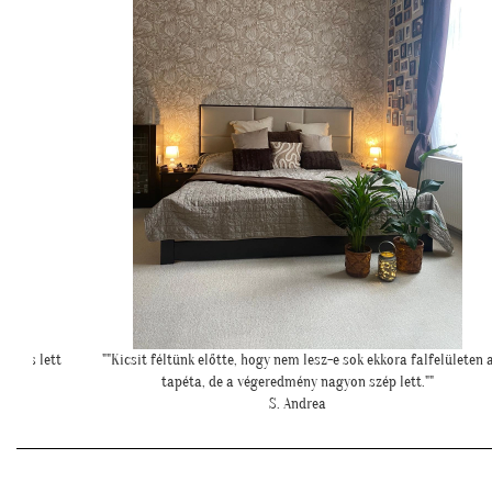
lületen a
"Meseszép lett a tapéta! Köszönöm a sok segítséget"
T. Mariann