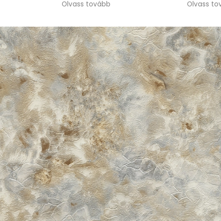
Olvass tovább
korrekt és segítőkész volt.
Amikor időnyomásba
kerültünk, rugalmasan
ajánlottak alternatív
megoldást, ami nagy
segítség volt. Jó szívvel
ajánlom a csapatot.