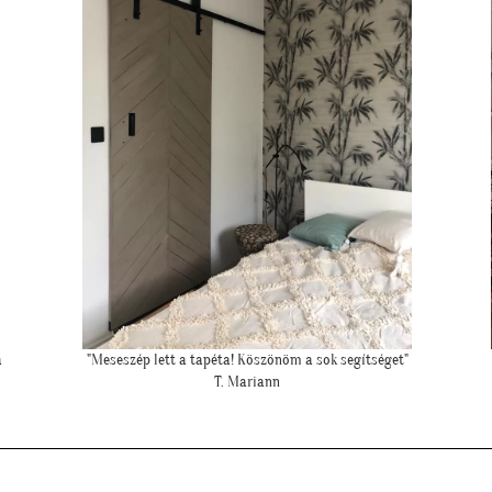
"Csodálatos a fotótapéta még szebb mint ahogy gondoltam!"
L. Ilona