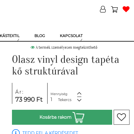
KÁSTEXTIL
BLOG
KAPCSOLAT
A termék személyesen megtekinthető
Olasz vinyl design tapéta
kő struktúrával
Ár:
Mennyiség:
73 990 Ft
Tekercs
Kosárba rakom
TEDD FEL A KÉRDÉSEDET