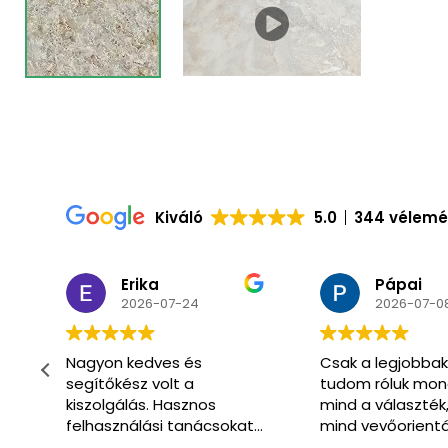
Kiváló
5.0
344 vélem
Pápai
Csaba
2026-07-08
2026-07-0
Csak a legjobbakat
Már másodszor
tudom róluk mondani
vásároltunk itt.
mind a választék,
Óriási választék 
t
mind vevőorientáltság
hozzáértő segít
téren.
kiszolgálás.