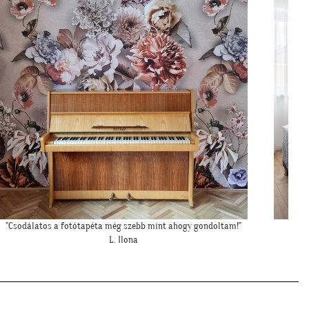
""Elkészült a szoba, nagyon szépen lett. Köszönjük""
E. Réka