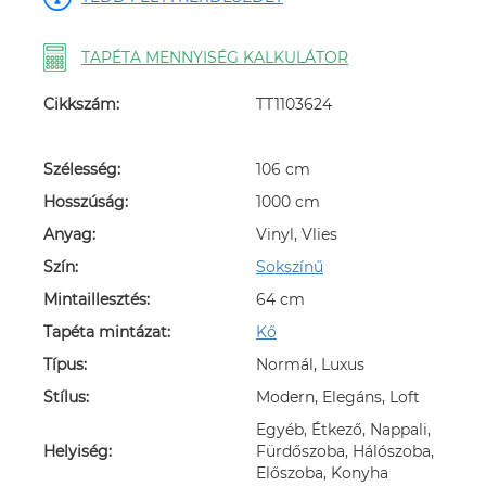
TAPÉTA MENNYISÉG KALKULÁTOR
Cikkszám:
TT1103624
Szélesség:
106 cm
Hosszúság:
1000 cm
Anyag:
Vinyl, Vlies
Szín:
Sokszínű
Mintaillesztés:
64 cm
Tapéta mintázat:
Kő
Típus:
Normál, Luxus
Stílus:
Modern, Elegáns, Loft
Egyéb, Étkező, Nappali,
Helyiség:
Fürdőszoba, Hálószoba,
Előszoba, Konyha