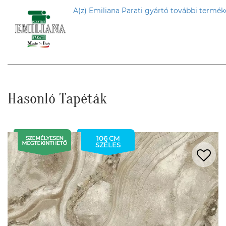
A(z) Emiliana Parati gyártó további terméke
Hasonló Tapéták
106 CM
SZÉLES