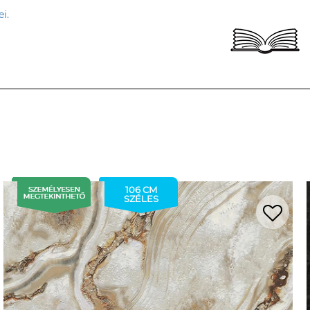
i.
106 CM
SZÉLES