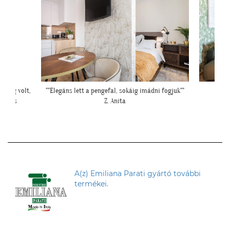
i fogjuk""
""Elkészült a kép, gondoltam, hátha :)""
"Csodála
H. Sára
A(z) Emiliana Parati gyártó további
termékei.