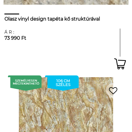
Olasz vinyl design tapéta kő struktúrával
ÁR:
73 990 Ft
106 CM
SZÉLES