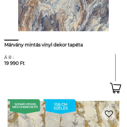
Márvány mintás vinyl dekor tapéta
ÁR:
19 990 Ft
106 CM
SZÉLES