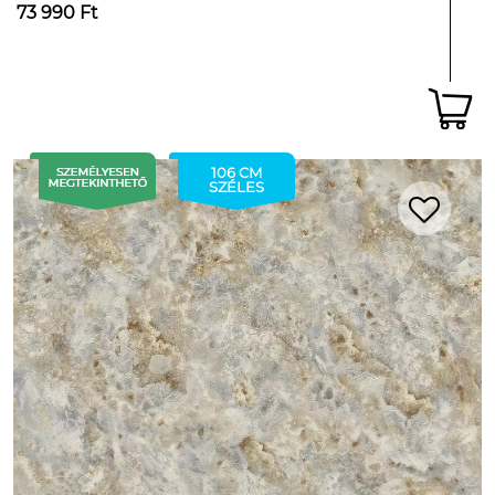
73 990 Ft
106 CM
SZÉLES