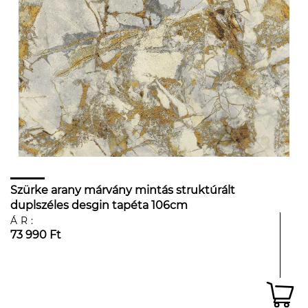
Szürke arany márvány mintás struktúrált
duplszéles desgin tapéta 106cm
ÁR:
73 990 Ft