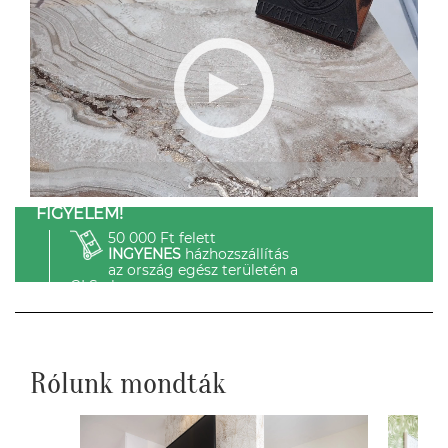
FIGYELEM!
50 000 Ft felett
INGYENES
házhozszállítás
az ország egész területén a
GLS-el.
Rólunk mondták