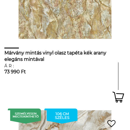
Márvány mintás vinyl olasz tapéta kék arany
elegáns mintával
ÁR:
73 990 Ft
106 CM
SZÉLES