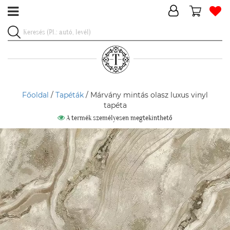
Főoldal
/
Tapéták
/ Márvány mintás olasz luxus vinyl
tapéta
A termék személyesen megtekinthető