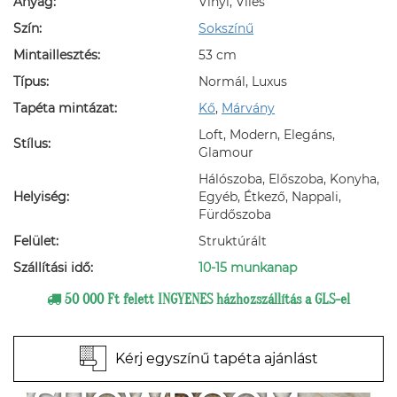
Anyag:
Vinyl, Vlies
Szín:
Sokszínű
Mintaillesztés:
53 cm
Típus:
Normál, Luxus
Tapéta mintázat:
Kő
,
Márvány
Loft, Modern, Elegáns,
Stílus:
Glamour
Hálószoba, Előszoba, Konyha,
Helyiség:
Egyéb, Étkező, Nappali,
Fürdőszoba
Felület:
Struktúrált
Szállítási idő:
10-15 munkanap
50 000 Ft felett INGYENES házhozszállítás a GLS-el
Kérj egyszínű tapéta ajánlást