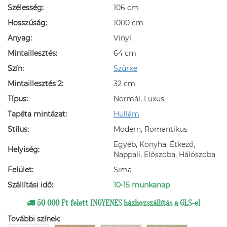
Szélesség:
106 cm
Hosszúság:
1000 cm
Anyag:
Vinyl
Mintaillesztés:
64 cm
Szín:
Szürke
Mintaillesztés 2:
32 cm
Típus:
Normál, Luxus
Tapéta mintázat:
Hullám
Stílus:
Modern, Romantikus
Egyéb, Konyha, Étkező,
Helyiség:
Nappali, Előszoba, Hálószoba
Felület:
Sima
Szállítási idő:
10-15 munkanap
50 000 Ft felett INGYENES házhozszállítás a GLS-el
További színek: