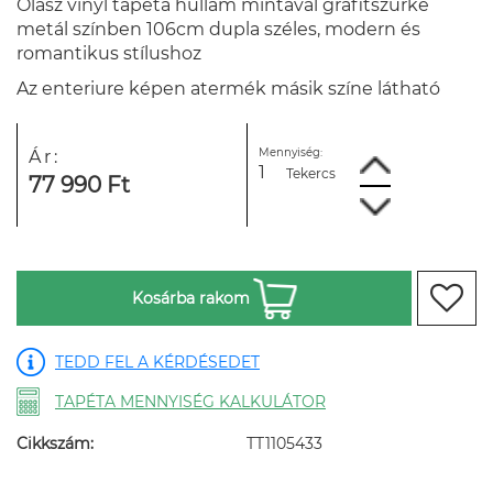
Olasz vinyl tapéta hullám mintával grafitszürke
metál színben 106cm dupla széles, modern és
romantikus stílushoz
Az enteriure képen atermék másik színe látható
Mennyiség:
Ár:
Tekercs
77 990 Ft
Kosárba rakom
TEDD FEL A KÉRDÉSEDET
TAPÉTA MENNYISÉG KALKULÁTOR
Cikkszám:
TT1105433