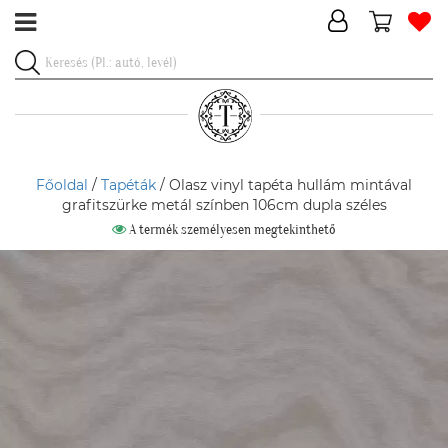
Főoldal
/
Tapéták
/ Olasz vinyl tapéta hullám mintával
grafitszürke metál színben 106cm dupla széles
A termék személyesen megtekinthető