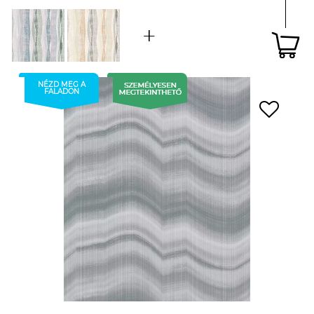
NÉZD MEG A
FALADON