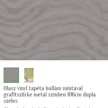
Olasz vinyl tapéta hullám mintával
grafitszürke metál színben 106cm dupla
széles