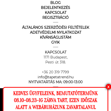
BLOG
BEJELENTKEZÉS
KAPCSOLAT
REGISZTRÁCIÓ
ÁLTALÁNOS SZERZŐDÉSI FELTÉTELEK
ADETVÉDELMI NYILATKOZAT
KÍVÁNSÁGLISTÁM
GYIK
KAPCSOLAT
1171 Budapest,
Pesti út 318.
+36 20 319 7799
info@tapetatrend.hu
NYITVATARTÁS MA:
09:00-13:00
X
KEDVES ÜGYFELEINK, BEMUTATÓTERMÜNK
Ez a weboldal cookie-kat használ, hogy a
08.10-08.23-IG ZÁRVA TART, EZEN IDŐSZAK
lehető legjobb élményt nyújtsa honlapunkon.
ALATT A WEBÁRUHÁZUNK ZAVARTALANUL