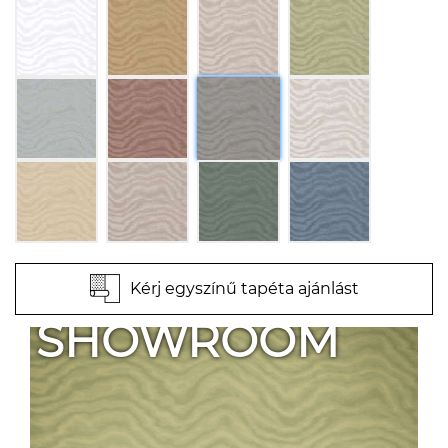
Kérj egyszínű tapéta ajánlást
SHOWROOM