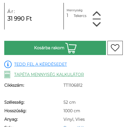
Mennyiség:
Ár:
Tekercs
31 990 Ft
Kosárba rakom
TEDD FEL A KÉRDÉSEDET
TAPÉTA MENNYISÉG KALKULÁTOR
Cikkszám:
TT1106812
Szélesség:
52 cm
Hosszúság:
1000 cm
Anyag:
Vinyl, Vlies