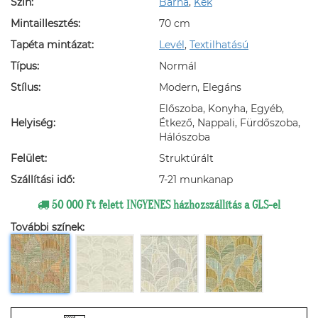
Szín:
Barna
,
Kék
Mintaillesztés:
70 cm
Tapéta mintázat:
Levél
,
Textilhatású
Típus:
Normál
Stílus:
Modern, Elegáns
Előszoba, Konyha, Egyéb,
Helyiség:
Étkező, Nappali, Fürdőszoba,
Hálószoba
Felület:
Struktúrált
Szállítási idő:
7-21 munkanap
50 000 Ft felett INGYENES házhozszállítás a GLS-el
További színek: