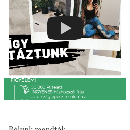
FIGYELEM!
50 000 Ft felett
INGYENES
házhozszállítás
az ország egész területén a
GLS-el.
Rólunk mondták