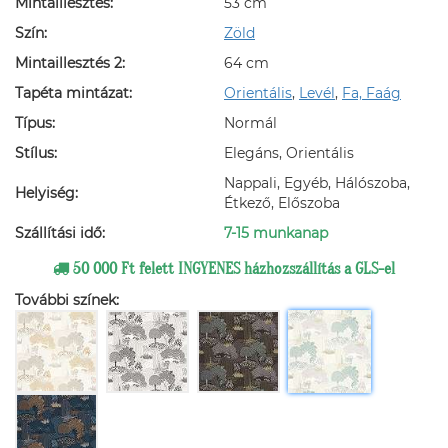
Mintaillesztés:
53 cm
Szín:
Zöld
Mintaillesztés 2:
64 cm
Tapéta mintázat:
Orientális
,
Levél
,
Fa, Faág
Típus:
Normál
Stílus:
Elegáns, Orientális
Nappali, Egyéb, Hálószoba,
Helyiség:
Étkező, Előszoba
Szállítási idő:
7-15 munkanap
50 000 Ft felett INGYENES házhozszállítás a GLS-el
További színek: