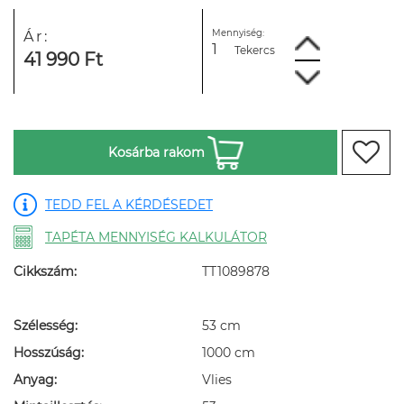
Mennyiség:
Ár:
Tekercs
41 990 Ft
Kosárba rakom
TEDD FEL A KÉRDÉSEDET
TAPÉTA MENNYISÉG KALKULÁTOR
Cikkszám:
TT1089878
Szélesség:
53 cm
Hosszúság:
1000 cm
Anyag:
Vlies