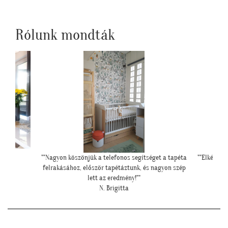
Rólunk mondták
et a tapéta
""Elkészült a szoba, nagyon szépen lett. Köszönjük""
"Ilyen
agyon szép
E. Réka