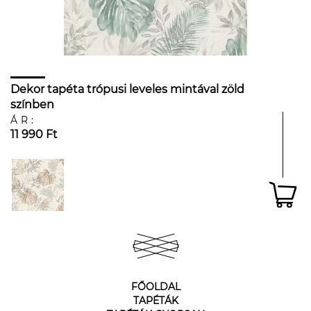
Dekor tapéta trópusi leveles mintával zöld
színben
ÁR:
11 990 Ft
FŐOLDAL
TAPÉTÁK