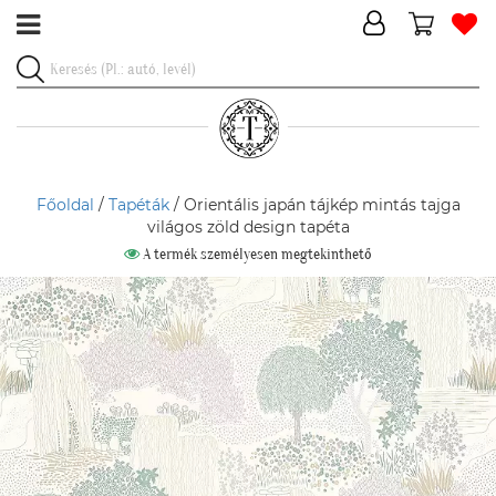
Főoldal
/
Tapéták
/ Orientális japán tájkép mintás tajga
világos zöld design tapéta
A termék személyesen megtekinthető