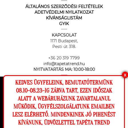
ÁLTALÁNOS SZERZŐDÉSI FELTÉTELEK
ADETVÉDELMI NYILATKOZAT
KÍVÁNSÁGLISTÁM
GYIK
KAPCSOLAT
1171 Budapest,
Pesti út 318.
+36 20 319 7799
info@tapetatrend.hu
NYITVATARTÁS MA:
10:00-18:00
X
KEDVES ÜGYFELEINK, BEMUTATÓTERMÜNK
Ez a weboldal cookie-kat használ, hogy a
08.10-08.23-IG ZÁRVA TART, EZEN IDŐSZAK
lehető legjobb élményt nyújtsa honlapunkon.
ALATT A WEBÁRUHÁZUNK ZAVARTALANUL
Beállítások
MÜKÖDIK, ÜGYFÉLSZOLGÁLATUNK EMAILBEN
Az online fizetést a Barion Payment Zrt. biztosítja, MNB engedély
száma: H-EN-I-1064/2013
LESZ ELÉRHETŐ. MINDENKINEK JÓ PIHENÉST
Elutasítom
Engedélyezem
KÍVÁNUNK, ÜDVÖZLETTEL TAPÉTA TREND