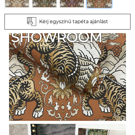
Kérj egyszínű tapéta ajánlást
SHOWROOM