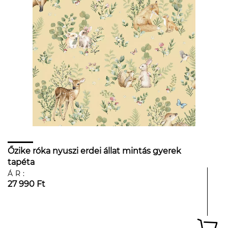
Őzike róka nyuszi erdei állat mintás gyerek
tapéta
ÁR:
27 990 Ft