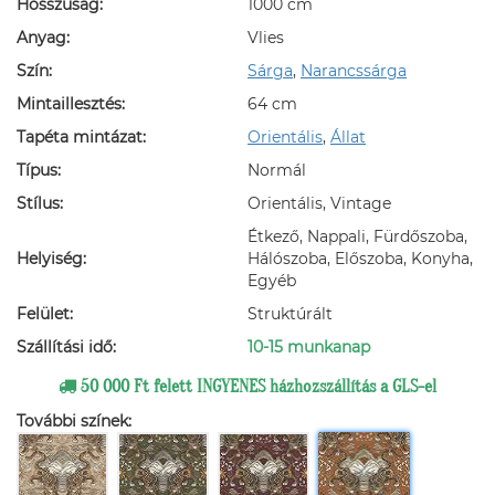
Hosszúság:
1000 cm
Anyag:
Vlies
Szín:
Sárga
,
Narancssárga
Mintaillesztés:
64 cm
Tapéta mintázat:
Orientális
,
Állat
Típus:
Normál
Stílus:
Orientális, Vintage
Étkező, Nappali, Fürdőszoba,
Helyiség:
Hálószoba, Előszoba, Konyha,
Egyéb
Felület:
Struktúrált
Szállítási idő:
10-15 munkanap
50 000 Ft felett INGYENES házhozszállítás a GLS-el
További színek: