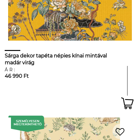
Sárga dekor tapéta népies kínai mintával
madár virág
ÁR:
46 990 Ft