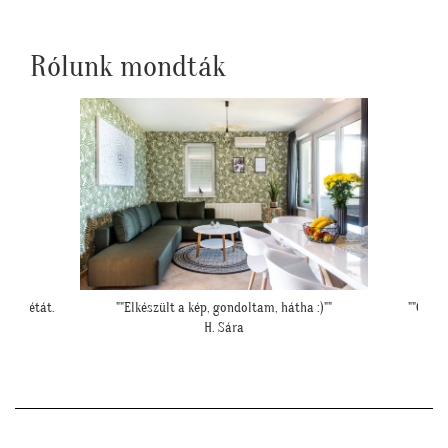
Rólunk mondták
s tapétát.
""Elkészült a kép, gondoltam, hátha :)""
""Csato
H. Sára