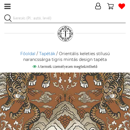
Főoldal
/
Tapéták
/ Orientális keleties stílusú
narancssárga tigris mintás design tapéta
A termék személyesen megtekinthető