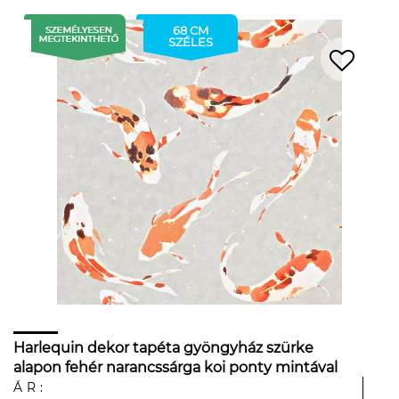
68 CM
SZÉLES
Harlequin dekor tapéta gyöngyház szürke
alapon fehér narancssárga koi ponty mintával
ÁR: