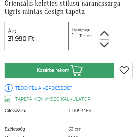
Orientális keleties stílusú narancssárga
tigris mintás design tapéta
Mennyiség:
Ár:
Tekercs
31 990 Ft
Kosárba rakom
TEDD FEL A KÉRDÉSEDET
TAPÉTA MENNYISÉG KALKULÁTOR
Cikkszám:
TT1093464
Szélesség:
53 cm