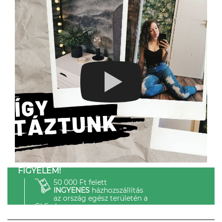
FIGYELEM!
50 000 Ft felett
INGYENES
házhozszállítás
az ország egész területén a
GLS-el.