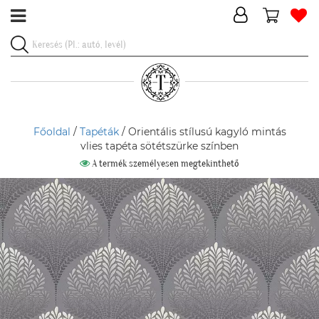
Főoldal
/
Tapéták
/ Orientális stílusú kagyló mintás
vlies tapéta sötétszürke színben
A termék személyesen megtekinthető