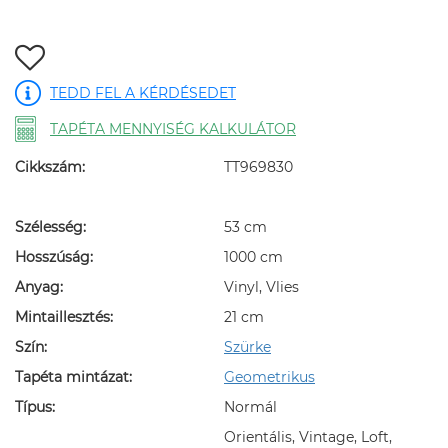
TEDD FEL A KÉRDÉSEDET
TAPÉTA MENNYISÉG KALKULÁTOR
Cikkszám:
TT969830
Szélesség:
53 cm
Hosszúság:
1000 cm
Anyag:
Vinyl, Vlies
Mintaillesztés:
21 cm
Szín:
Szürke
Tapéta mintázat:
Geometrikus
Típus:
Normál
Orientális, Vintage, Loft,