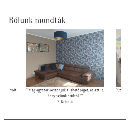
Rólunk mondták
oldog volt,
""Még egyszer köszönjük a lehetőséget, és azt is,
"Szia Kri
 magas
hogy velünk örültök!""
"
Z. Kriszta