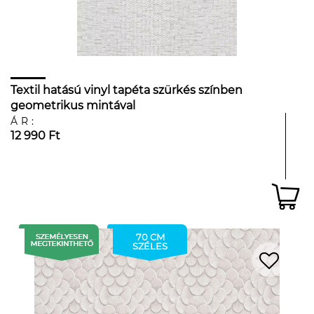
Textil hatású vinyl tapéta szürkés színben
geometrikus mintával
ÁR:
12 990 Ft
70 CM
SZÉLES