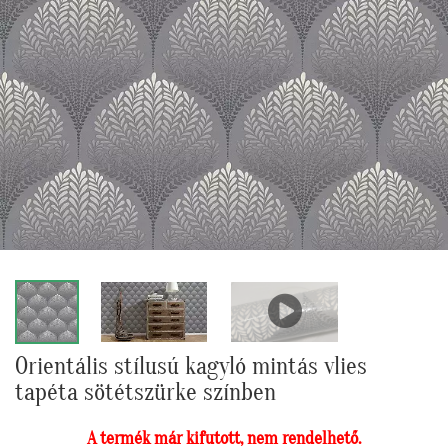
Orientális stílusú kagyló mintás vlies
tapéta sötétszürke színben
A termék már kifutott, nem rendelhető.