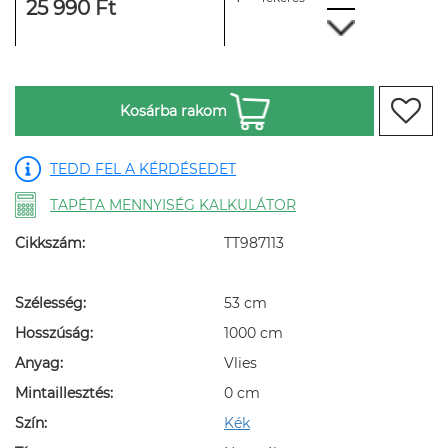
25 990 Ft
Kosárba rakom
TEDD FEL A KÉRDÉSEDET
TAPÉTA MENNYISÉG KALKULÁTOR
Cikkszám:
TT987113
Szélesség:
53 cm
Hosszúság:
1000 cm
Anyag:
Vlies
Mintaillesztés:
0 cm
Szín:
Kék