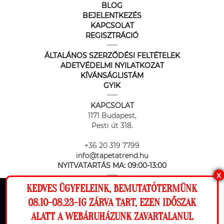
BLOG
BEJELENTKEZÉS
KAPCSOLAT
REGISZTRÁCIÓ
ÁLTALÁNOS SZERZŐDÉSI FELTÉTELEK
ADETVÉDELMI NYILATKOZAT
KÍVÁNSÁGLISTÁM
GYIK
KAPCSOLAT
1171 Budapest,
Pesti út 318.
+36 20 319 7799
info@tapetatrend.hu
NYITVATARTÁS MA:
09:00-13:00
X
KEDVES ÜGYFELEINK, BEMUTATÓTERMÜNK
Ez a weboldal cookie-kat használ, hogy a
08.10-08.23-IG ZÁRVA TART, EZEN IDŐSZAK
lehető legjobb élményt nyújtsa honlapunkon.
ALATT A WEBÁRUHÁZUNK ZAVARTALANUL