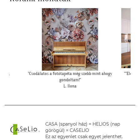
szség,
"Csodálatos a fotótapéta még szebb mint ahogy
""Elegáns
sal!"
gondoltam!"
L. Ilona
CASA (spanyol ház) + HELIOS (nap
görögül) = CASELIO
Ez az egyenlet csak egyet jelenthet.