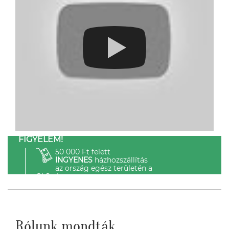
FIGYELEM!
50 000 Ft felett
INGYENES
házhozszállítás
az ország egész területén a
GLS-el.
Rólunk mondták