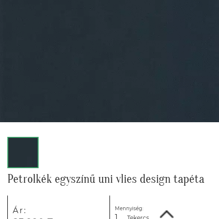
Petrolkék egyszínű uni vlies design tapéta
Mennyiség:
Ár:
Tekercs