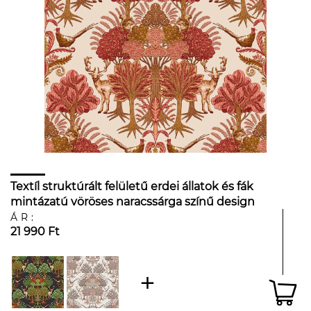
Textíl struktúrált felületű erdei állatok és fák
mintázatú vöröses naracssárga színű design
tapéta
ÁR:
21 990 Ft