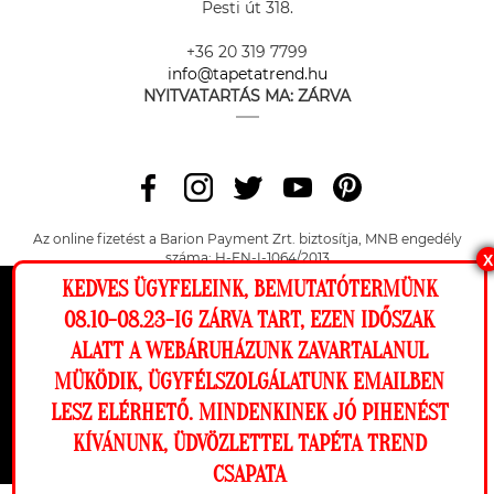
Pesti út 318.
+36 20 319 7799
info@tapetatrend.hu
NYITVATARTÁS MA:
ZÁRVA
Az online fizetést a Barion Payment Zrt. biztosítja, MNB engedély
száma: H-EN-I-1064/2013
X
KEDVES ÜGYFELEINK, BEMUTATÓTERMÜNK
Ez a weboldal cookie-kat használ, hogy a
08.10-08.23-IG ZÁRVA TART, EZEN IDŐSZAK
Copyright © 2026 Tapéta Trend. Minden jog fenntartva. Tapéta trend Bt.
lehető legjobb élményt nyújtsa honlapunkon.
ALATT A WEBÁRUHÁZUNK ZAVARTALANUL
Beállítások
MÜKÖDIK, ÜGYFÉLSZOLGÁLATUNK EMAILBEN
LESZ ELÉRHETŐ. MINDENKINEK JÓ PIHENÉST
Elutasítom
Engedélyezem
KÍVÁNUNK, ÜDVÖZLETTEL TAPÉTA TREND
CSAPATA
Megnézem a falamon