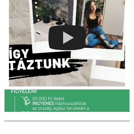
FIGYELEM!
50 000 Ft felett
INGYENES
házhozszállítás
az ország egész területén a
GLS-el.