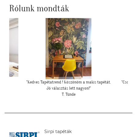
Rólunk mondták
s tapétát.
"Csodálatos a fotótapéta még szebb mint ahogy
""Elkészül
gondoltam!"
L. Ilona
Sirpi tapéták