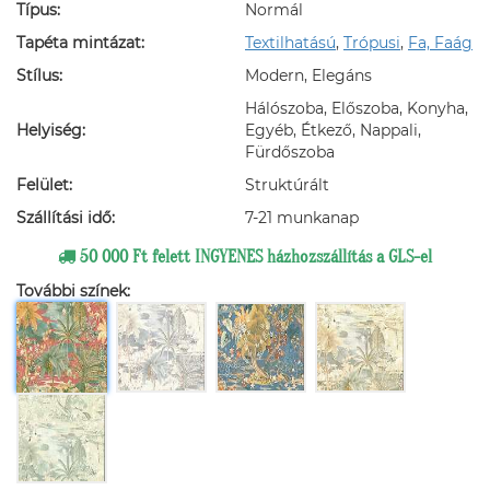
Típus:
Normál
Tapéta mintázat:
Textilhatású
,
Trópusi
,
Fa, Faág
Stílus:
Modern, Elegáns
Hálószoba, Előszoba, Konyha,
Helyiség:
Egyéb, Étkező, Nappali,
Fürdőszoba
Felület:
Struktúrált
Szállítási idő:
7-21 munkanap
50 000 Ft felett INGYENES házhozszállítás a GLS-el
További színek: