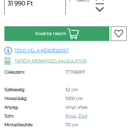
Tekercs
31 990 Ft
Kosárba rakom
TEDD FEL A KÉRDÉSEDET
TAPÉTA MENNYISÉG KALKULÁTOR
Cikkszám:
TT1106917
Szélesség:
52 cm
Hosszúság:
1000 cm
Anyag:
Vinyl, Vlies
Szín:
Piros
,
Zöld
Mintaillesztés:
70 cm