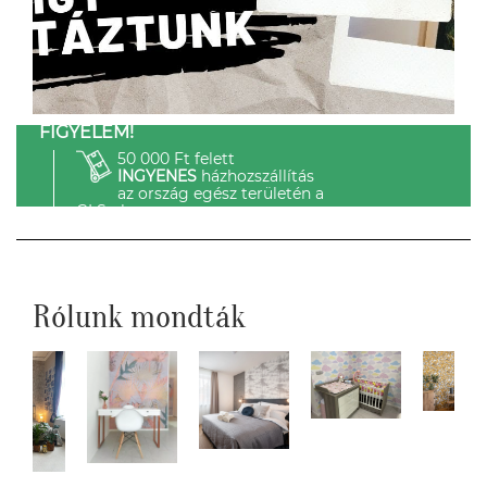
FIGYELEM!
50 000 Ft felett
INGYENES
házhozszállítás
az ország egész területén a
GLS-el.
Rólunk mondták