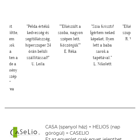
"Példa értékű
""Elkészült a
"Szia Kriszti!
"Elkészültünk,
e,
kedvesség és
szoba, nagyon
Ígértem neked
szuper lett. :)"
segítőkészség,
szépen lett.
képeket. Ilyen
R. Viktória
l
hiperszuper 24
Köszönjük""
lett a baba
órán belüli
E. Réka
sarok a
a
szállítással!"
tapétával."
a
U. Leila
L. Nikolett
y
p
CASA (spanyol ház) + HELIOS (nap
görögül) = CASELIO
Ez az egyenlet csak egyet jelenthet.