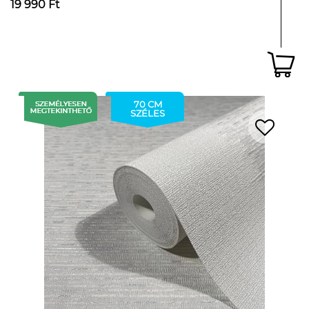
19 990 Ft
70 CM
SZÉLES