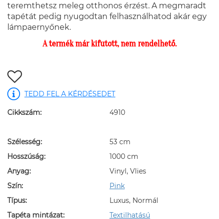
teremthetsz meleg otthonos érzést. A megmaradt
tapétát pedig nyugodtan felhasználhatod akár egy
lámpaernyőnek.
A termék már kifutott, nem rendelhető.
TEDD FEL A KÉRDÉSEDET
Cikkszám:
4910
Szélesség:
53 cm
Hosszúság:
1000 cm
Anyag:
Vinyl, Vlies
Szín:
Pink
Típus:
Luxus, Normál
Tapéta mintázat:
Textilhatású