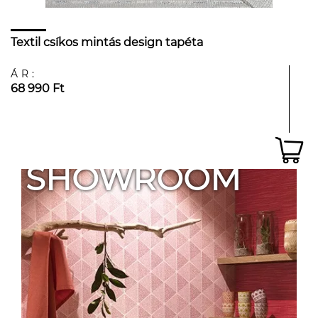
Textil csíkos mintás design tapéta
ÁR:
68 990 Ft
SHOWROOM