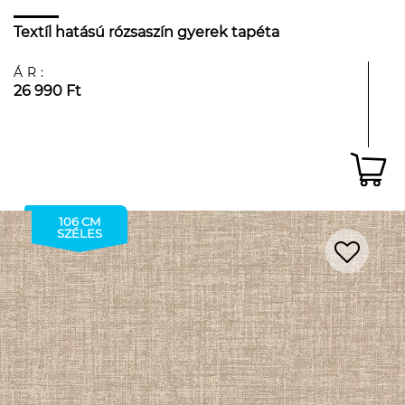
Textíl hatású rózsaszín gyerek tapéta
ÁR:
26 990 Ft
106 CM
SZÉLES