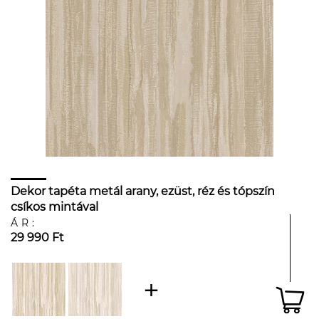
Dekor tapéta metál arany, ezüst, réz és tópszín
csíkos mintával
ÁR:
29 990 Ft