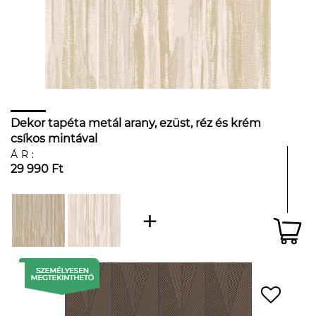
Dekor tapéta metál arany, ezüst, réz és krém
csíkos mintával
ÁR:
29 990 Ft