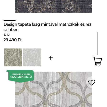
Design tapéta faág mintával matrózkék és réz
színben
ÁR:
29 490 Ft