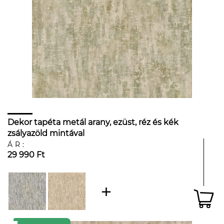
Dekor tapéta metál arany, ezüst, réz és kék
zsályazöld mintával
ÁR:
29 990 Ft