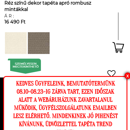
Réz színű dekor tapéta apró rombusz
mintákkal
ÁR:
16 490 Ft
X
KEDVES ÜGYFELEINK, BEMUTATÓTERMÜNK
Ez a weboldal cookie-kat használ, hogy a
08.10-08.23-IG ZÁRVA TART, EZEN IDŐSZAK
lehető legjobb élményt nyújtsa honlapunkon.
ALATT A WEBÁRUHÁZUNK ZAVARTALANUL
Beállítások
MÜKÖDIK, ÜGYFÉLSZOLGÁLATUNK EMAILBEN
LESZ ELÉRHETŐ. MINDENKINEK JÓ PIHENÉST
Elutasítom
Engedélyezem
KÍVÁNUNK, ÜDVÖZLETTEL TAPÉTA TREND