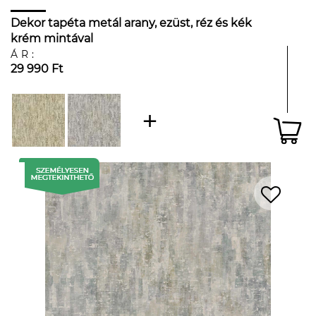
Dekor tapéta metál arany, ezüst, réz és kék
krém mintával
ÁR:
29 990 Ft