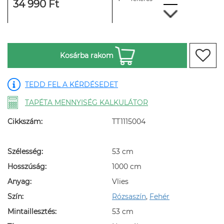
34 990 Ft
Kosárba rakom
TEDD FEL A KÉRDÉSEDET
TAPÉTA MENNYISÉG KALKULÁTOR
Cikkszám:
TT1115004
Szélesség:
53 cm
Hosszúság:
1000 cm
Anyag:
Vlies
Szín:
Rózsaszín
,
Fehér
Mintaillesztés:
53 cm