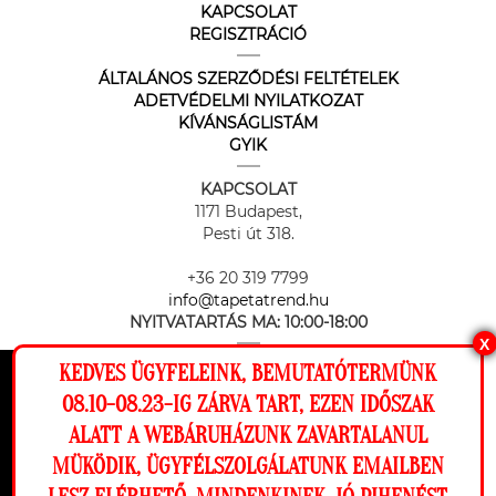
KAPCSOLAT
REGISZTRÁCIÓ
ÁLTALÁNOS SZERZŐDÉSI FELTÉTELEK
ADETVÉDELMI NYILATKOZAT
KÍVÁNSÁGLISTÁM
GYIK
KAPCSOLAT
1171 Budapest,
Pesti út 318.
+36 20 319 7799
info@tapetatrend.hu
NYITVATARTÁS MA:
10:00-18:00
X
KEDVES ÜGYFELEINK, BEMUTATÓTERMÜNK
Ez a weboldal cookie-kat használ, hogy a
08.10-08.23-IG ZÁRVA TART, EZEN IDŐSZAK
lehető legjobb élményt nyújtsa honlapunkon.
ALATT A WEBÁRUHÁZUNK ZAVARTALANUL
Beállítások
MÜKÖDIK, ÜGYFÉLSZOLGÁLATUNK EMAILBEN
Az online fizetést a Barion Payment Zrt. biztosítja, MNB engedély
száma: H-EN-I-1064/2013