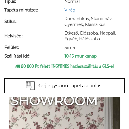
Típus:
Normál
Tapéta mintázat:
Virág
Romantikus, Skandináv,
Stílus:
Gyermek, Klasszikus
Étkező, Előszoba, Nappali,
Helyiség:
Egyéb, Hálószoba
Felület:
Sima
Szállítási idő:
10-15 munkanap
50 000 Ft felett INGYENES házhozszállítás a GLS-el
Kérj egyszínű tapéta ajánlást
SHOWROOM