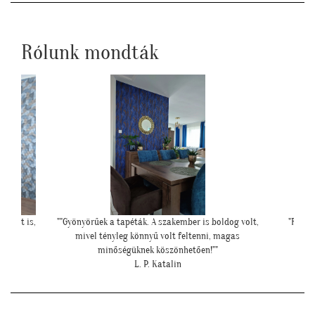
Rólunk mondták
oldog volt,
"Felkerültek a tapéták az eredmény magáért
"Kedves T
 magas
beszél!:)"
"
H. Anita