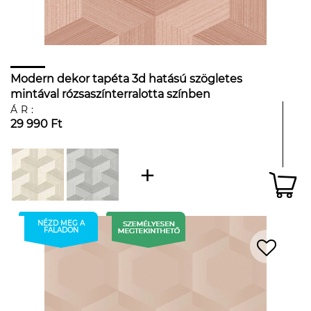
Modern dekor tapéta 3d hatású szögletes
mintával rózsaszínterralotta színben
ÁR:
29 990 Ft
NÉZD MEG A
FALADON