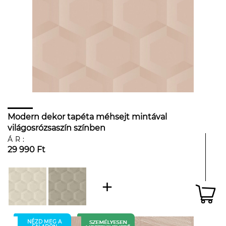
Modern dekor tapéta méhsejt mintával
világosrózsaszín színben
ÁR:
29 990 Ft
NÉZD MEG A