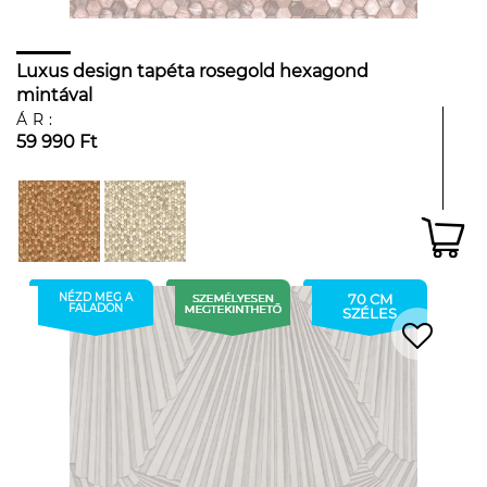
Luxus design tapéta rosegold hexagond
mintával
ÁR:
59 990 Ft
NÉZD MEG A
70 CM
FALADON
SZÉLES