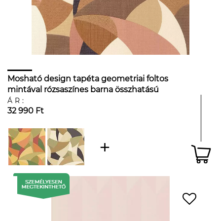
Mosható design tapéta geometriai foltos
mintával rózsaszínes barna összhatású
színekben
ÁR:
32 990 Ft