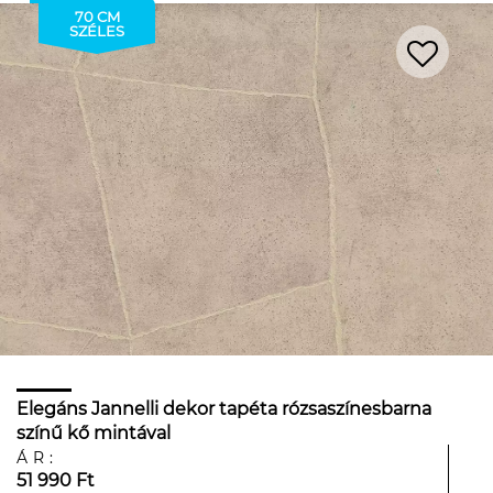
70 CM
SZÉLES
Elegáns Jannelli dekor tapéta rózsaszínesbarna
színű kő mintával
ÁR:
51 990 Ft