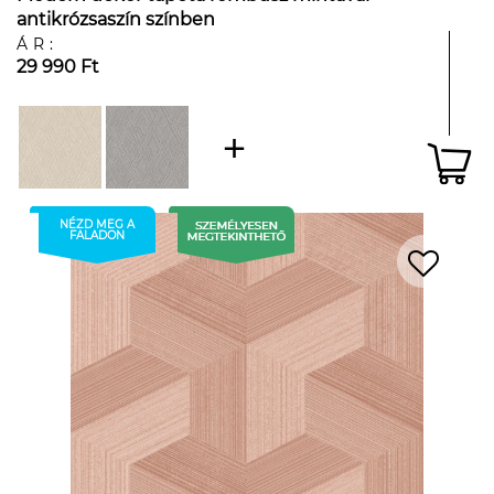
antikrózsaszín színben
ÁR:
29 990 Ft
NÉZD MEG A
FALADON