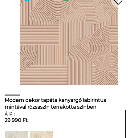
Modern dekor tapéta kanyargó labirintus
mintával rózsaszín terrakotta színben
ÁR:
29 990 Ft