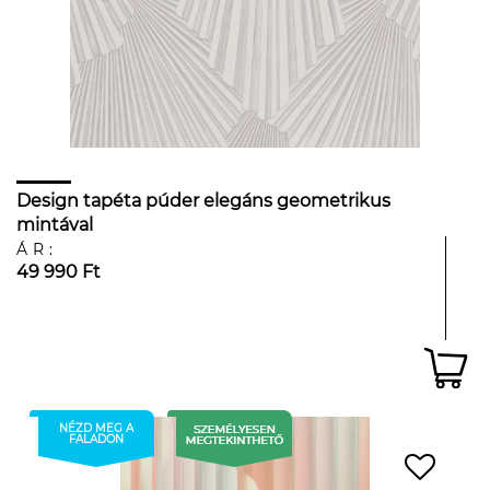
Design tapéta púder elegáns geometrikus
mintával
ÁR:
49 990 Ft
NÉZD MEG A
FALADON