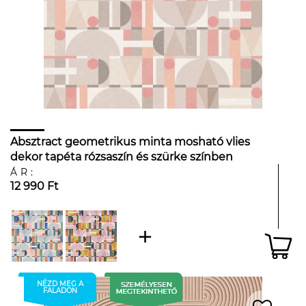
Absztract geometrikus minta mosható vlies
dekor tapéta rózsaszín és szürke színben
ÁR:
12 990 Ft
NÉZD MEG A
FALADON