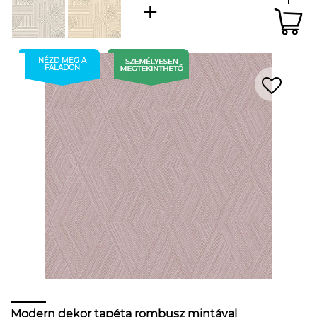
NÉZD MEG A
FALADON
Modern dekor tapéta rombusz mintával