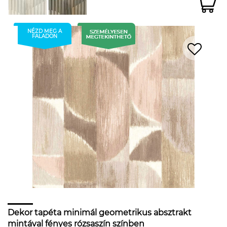
NÉZD MEG A
FALADON
Dekor tapéta minimál geometrikus absztrakt
mintával fényes rózsaszín színben