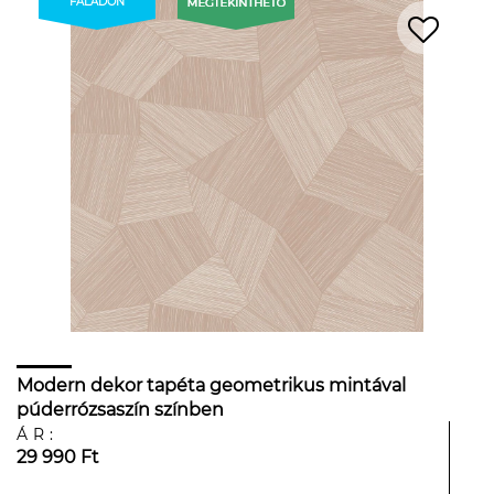
FALADON
Modern dekor tapéta geometrikus mintával
púderrózsaszín színben
ÁR:
29 990 Ft