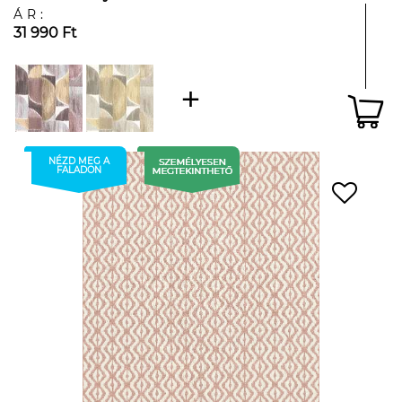
ÁR:
31 990 Ft
NÉZD MEG A
FALADON