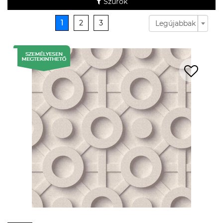
Szűrők
1
2
3
Legújabbak