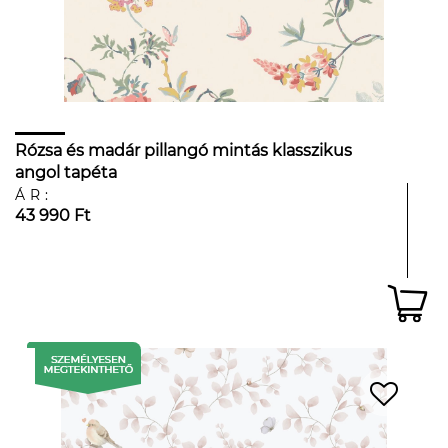
Rózsa és madár pillangó mintás klasszikus
angol tapéta
ÁR:
43 990 Ft