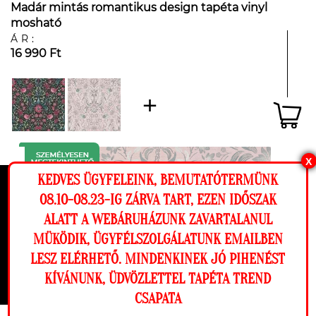
Madár mintás romantikus design tapéta vinyl
mosható
ÁR:
16 990 Ft
X
KEDVES ÜGYFELEINK, BEMUTATÓTERMÜNK
Ez a weboldal cookie-kat használ, hogy a
08.10-08.23-IG ZÁRVA TART, EZEN IDŐSZAK
lehető legjobb élményt nyújtsa honlapunkon.
ALATT A WEBÁRUHÁZUNK ZAVARTALANUL
Beállítások
MÜKÖDIK, ÜGYFÉLSZOLGÁLATUNK EMAILBEN
LESZ ELÉRHETŐ. MINDENKINEK JÓ PIHENÉST
Elutasítom
Engedélyezem
KÍVÁNUNK, ÜDVÖZLETTEL TAPÉTA TREND
CSAPATA
Megnézem a falamon