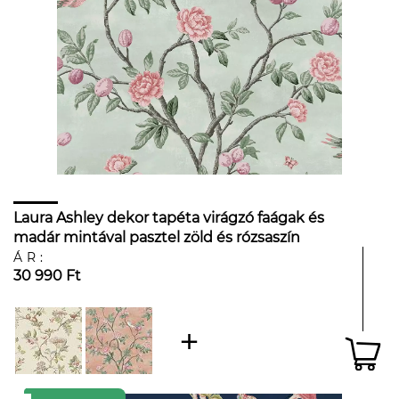
Laura Ashley dekor tapéta virágzó faágak és
madár mintával pasztel zöld és rózsaszín
színben
ÁR:
30 990 Ft