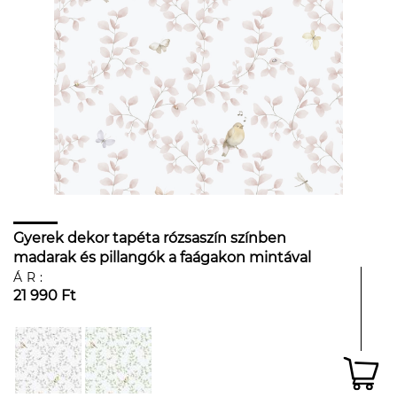
Gyerek dekor tapéta rózsaszín színben
madarak és pillangók a faágakon mintával
ÁR:
21 990 Ft