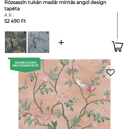
Rózsaszín tukán madár mintás angol design
tapéta
ÁR:
52 490 Ft