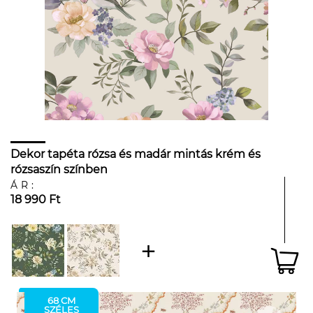
Dekor tapéta rózsa és madár mintás krém és
rózsaszín színben
ÁR:
18 990 Ft
68 CM
SZÉLES