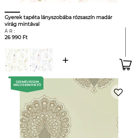
Gyerek tapéta lányszobába rózsaszín madár
virág mintával
ÁR:
26 990 Ft