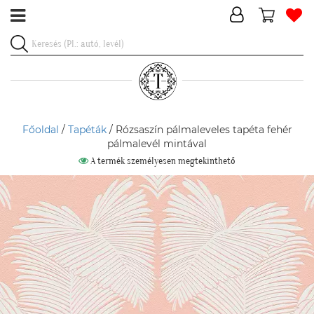
Főoldal
/
Tapéták
/ Rózsaszín pálmaleveles tapéta fehér
pálmalevél mintával
A termék személyesen megtekinthető