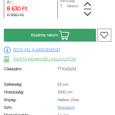
Mennyiség:
Ár:
Tekercs
8 630 Ft
11 990 Ft
Kosárba rakom
TEDD FEL A KÉRDÉSEDET
TAPÉTA MENNYISÉG KALKULÁTOR
Cikkszám:
TT1049253
Szélesség:
53 cm
Hosszúság:
1000 cm
Anyag:
Habos, Vlies
Szín:
Rózsaszín