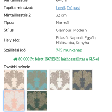
Mintaillesztés:
64 cm
Tapéta mintázat:
Levél
,
Trópusi
Mintaillesztés 2:
32 cm
Típus:
Normál
Stílus:
Glamour, Modern
Étkező, Nappali, Egyéb,
Helyiség:
Hálószoba, Konyha
Szállítási idő:
7-15 munkanap
50 000 Ft felett INGYENES házhozszállítás a GLS-el
További színek: