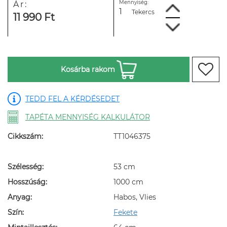
Mennyiség:
Ár:
Tekercs
11 990 Ft
Kosárba rakom
TEDD FEL A KÉRDÉSEDET
TAPÉTA MENNYISÉG KALKULÁTOR
Cikkszám:
TT1046375
Szélesség:
53 cm
Hosszúság:
1000 cm
Anyag:
Habos, Vlies
Szín:
Fekete