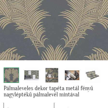
Pálmaleveles dekor tapéta metál fényű
nagyléptékű pálmalevél mintával