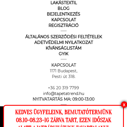
LAKÁSTEXTIL
BLOG
BEJELENTKEZÉS
KAPCSOLAT
REGISZTRÁCIÓ
ÁLTALÁNOS SZERZŐDÉSI FELTÉTELEK
ADETVÉDELMI NYILATKOZAT
KÍVÁNSÁGLISTÁM
GYIK
KAPCSOLAT
1171 Budapest,
Pesti út 318.
+36 20 319 7799
info@tapetatrend.hu
NYITVATARTÁS MA:
09:00-13:00
X
KEDVES ÜGYFELEINK, BEMUTATÓTERMÜNK
Ez a weboldal cookie-kat használ, hogy a
08.10-08.23-IG ZÁRVA TART, EZEN IDŐSZAK
lehető legjobb élményt nyújtsa honlapunkon.