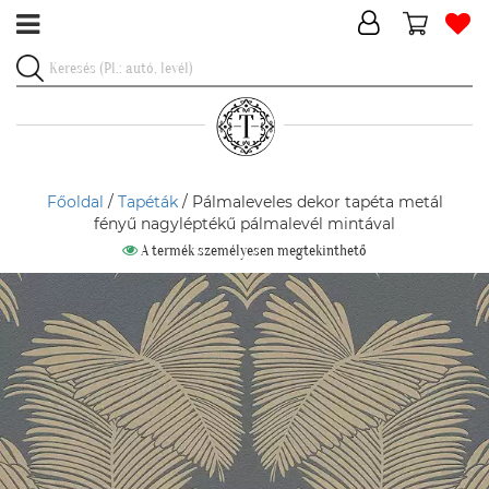
Főoldal
/
Tapéták
/ Pálmaleveles dekor tapéta metál
fényű nagyléptékű pálmalevél mintával
A termék személyesen megtekinthető