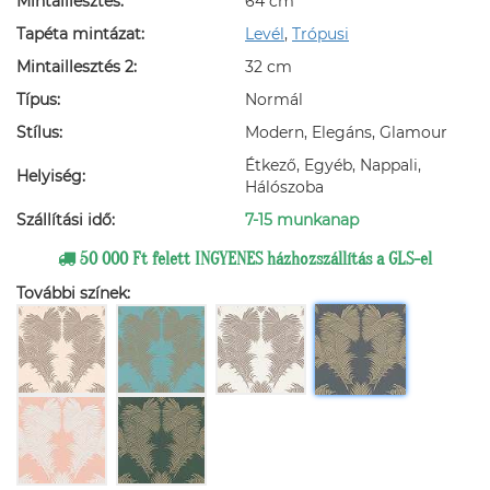
Mintaillesztés:
64 cm
Tapéta mintázat:
Levél
,
Trópusi
Mintaillesztés 2:
32 cm
Típus:
Normál
Stílus:
Modern, Elegáns, Glamour
Étkező, Egyéb, Nappali,
Helyiség:
Hálószoba
Szállítási idő:
7-15 munkanap
50 000 Ft felett INGYENES házhozszállítás a GLS-el
További színek: