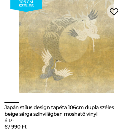
106 CM
SZÉLES
Japán stílus design tapéta 106cm dupla széles
beige sárga színvilágban mosható vinyl
ÁR:
67 990 Ft