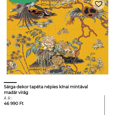
Sárga dekor tapéta népies kínai mintával
madár virág
ÁR:
46 990 Ft