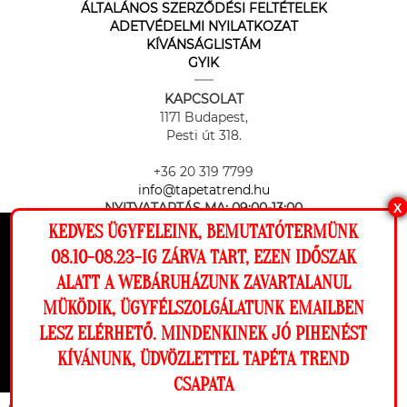
ÁLTALÁNOS SZERZŐDÉSI FELTÉTELEK
ADETVÉDELMI NYILATKOZAT
KÍVÁNSÁGLISTÁM
GYIK
KAPCSOLAT
1171 Budapest,
Pesti út 318.
+36 20 319 7799
info@tapetatrend.hu
NYITVATARTÁS MA:
09:00-13:00
X
KEDVES ÜGYFELEINK, BEMUTATÓTERMÜNK
Ez a weboldal cookie-kat használ, hogy a
08.10-08.23-IG ZÁRVA TART, EZEN IDŐSZAK
lehető legjobb élményt nyújtsa honlapunkon.
ALATT A WEBÁRUHÁZUNK ZAVARTALANUL
Beállítások
MÜKÖDIK, ÜGYFÉLSZOLGÁLATUNK EMAILBEN
Az online fizetést a Barion Payment Zrt. biztosítja, MNB engedély
LESZ ELÉRHETŐ. MINDENKINEK JÓ PIHENÉST
száma: H-EN-I-1064/2013
Elutasítom
Engedélyezem
KÍVÁNUNK, ÜDVÖZLETTEL TAPÉTA TREND
CSAPATA
Megnézem a falamon