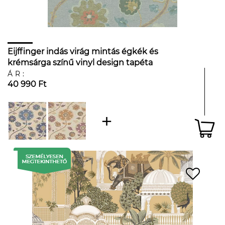
Eijffinger indás virág mintás égkék és
krémsárga színű vinyl design tapéta
ÁR:
40 990 Ft