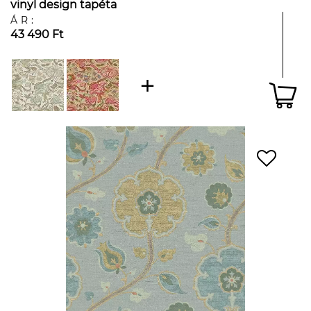
vinyl design tapéta
ÁR:
43 490 Ft