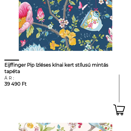
Eijffinger Pip ízléses kínai kert stílusú mintás
tapéta
ÁR:
39 490 Ft