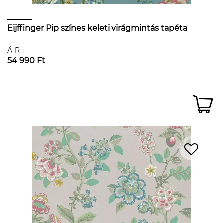
Eijffinger Pip színes keleti virágmintás tapéta
ÁR:
54 990 Ft