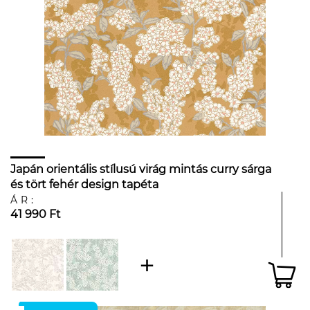
Japán orientális stílusú virág mintás curry sárga
és tört fehér design tapéta
ÁR:
41 990 Ft