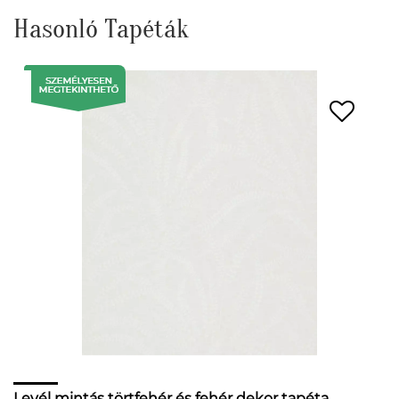
Hasonló Tapéták
Levél mintás törtfehér és fehér dekor tapéta