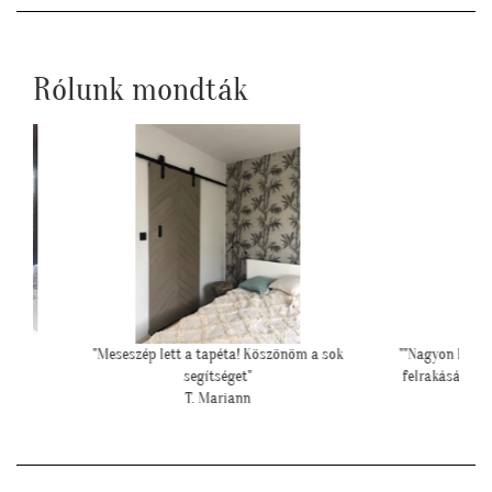
Rólunk mondták
 a sok
""Nagyon köszönjük a telefonos segítséget a tapéta
"Péld
felrakásához, először tapétáztunk, és nagyon szép
hipe
lett az eredmény!""
N. Brigitta