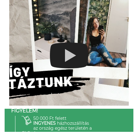
FIGYELEM!
50 000 Ft felett
INGYENES
házhozszállítás
az ország egész területén a
GLS-el.