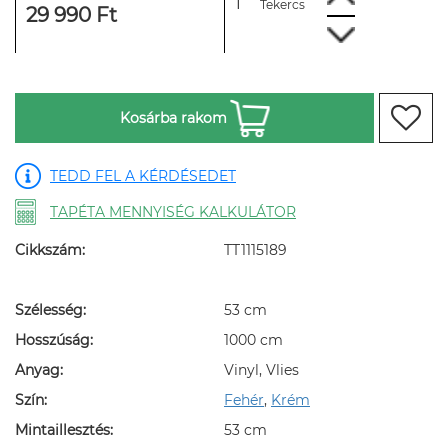
Tekercs
29 990 Ft
Kosárba rakom
TEDD FEL A KÉRDÉSEDET
TAPÉTA MENNYISÉG KALKULÁTOR
Cikkszám:
TT1115189
Szélesség:
53 cm
Hosszúság:
1000 cm
Anyag:
Vinyl, Vlies
Szín:
Fehér
,
Krém
Mintaillesztés:
53 cm