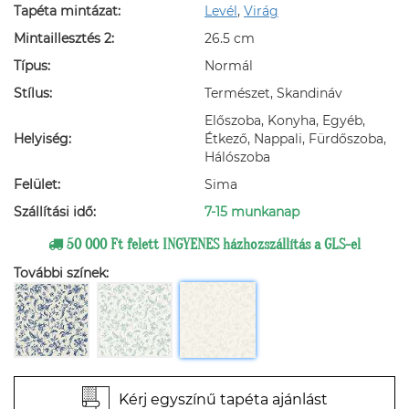
Tapéta mintázat:
Levél
,
Virág
Mintaillesztés 2:
26.5 cm
Típus:
Normál
Stílus:
Természet, Skandináv
Előszoba, Konyha, Egyéb,
Helyiség:
Étkező, Nappali, Fürdőszoba,
Hálószoba
Felület:
Sima
Szállítási idő:
7-15 munkanap
50 000 Ft felett INGYENES házhozszállítás a GLS-el
További színek:
Kérj egyszínű tapéta ajánlást