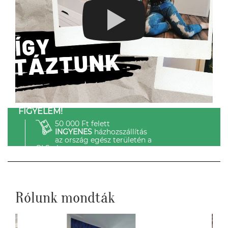
FIGYELEM!
50 000 Ft felett
INGYENES
házhozszállítás
az ország egész területén a
GLS-el.
Rólunk mondták