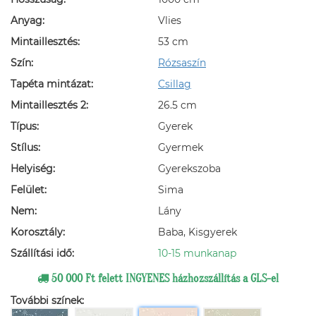
Anyag:
Vlies
Mintaillesztés:
53 cm
Szín:
Rózsaszín
Tapéta mintázat:
Csillag
Mintaillesztés 2:
26.5 cm
Típus:
Gyerek
Stílus:
Gyermek
Helyiség:
Gyerekszoba
Felület:
Sima
Nem:
Lány
Korosztály:
Baba, Kisgyerek
Szállítási idő:
10-15 munkanap
50 000 Ft felett INGYENES házhozszállítás a GLS-el
További színek: