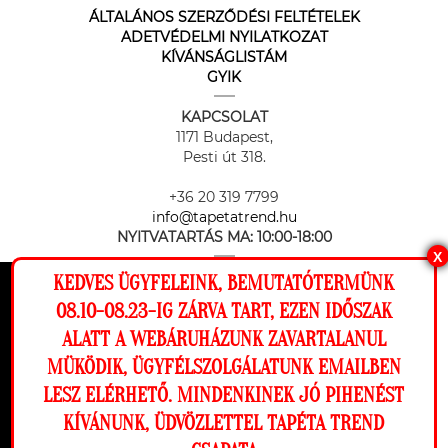
ÁLTALÁNOS SZERZŐDÉSI FELTÉTELEK
ADETVÉDELMI NYILATKOZAT
KÍVÁNSÁGLISTÁM
GYIK
KAPCSOLAT
1171 Budapest,
Pesti út 318.
+36 20 319 7799
info@tapetatrend.hu
NYITVATARTÁS MA:
10:00-18:00
X
KEDVES ÜGYFELEINK, BEMUTATÓTERMÜNK
Ez a weboldal cookie-kat használ, hogy a
08.10-08.23-IG ZÁRVA TART, EZEN IDŐSZAK
lehető legjobb élményt nyújtsa honlapunkon.
ALATT A WEBÁRUHÁZUNK ZAVARTALANUL
Beállítások
MÜKÖDIK, ÜGYFÉLSZOLGÁLATUNK EMAILBEN
Az online fizetést a Barion Payment Zrt. biztosítja, MNB engedély
száma: H-EN-I-1064/2013
LESZ ELÉRHETŐ. MINDENKINEK JÓ PIHENÉST
Elutasítom
Engedélyezem
KÍVÁNUNK, ÜDVÖZLETTEL TAPÉTA TREND