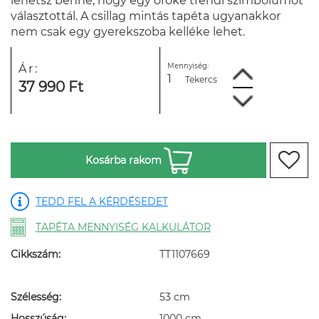
lehetsz benne, hogy egy öröké trendi szimbólumot
választottál. A csillag mintás tapéta ugyanakkor
nem csak egy gyerekszoba kelléke lehet.
Mennyiség:
Ár:
Tekercs
37 990 Ft
Kosárba rakom
TEDD FEL A KÉRDÉSEDET
TAPÉTA MENNYISÉG KALKULÁTOR
Cikkszám:
TT1107669
Szélesség:
53 cm
Hosszúság:
1000 cm