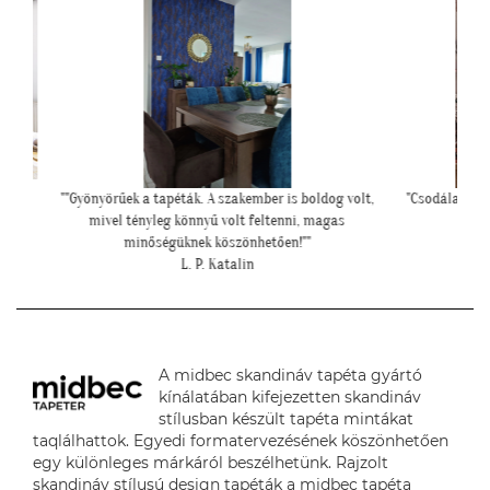
oldog volt,
"Csodálatos a fotótapéta még szebb mint ahogy
""Még egy
 magas
gondoltam!"
"
L. Ilona
A midbec skandináv tapéta gyártó
kínálatában kifejezetten skandináv
stílusban készült tapéta mintákat
taqlálhattok. Egyedi formatervezésének köszönhetően
egy különleges márkáról beszélhetünk. Rajzolt
skandináv stílusú design tapéták a midbec tapéta