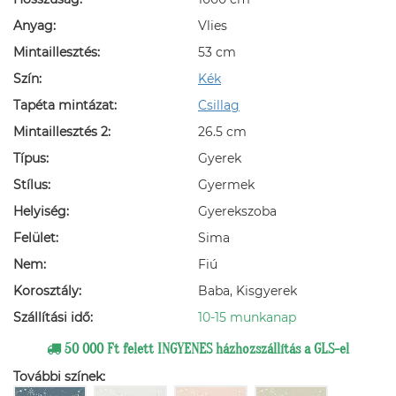
Anyag:
Vlies
Mintaillesztés:
53 cm
Szín:
Kék
Tapéta mintázat:
Csillag
Mintaillesztés 2:
26.5 cm
Típus:
Gyerek
Stílus:
Gyermek
Helyiség:
Gyerekszoba
Felület:
Sima
Nem:
Fiú
Korosztály:
Baba, Kisgyerek
Szállítási idő:
10-15 munkanap
50 000 Ft felett INGYENES házhozszállítás a GLS-el
További színek: