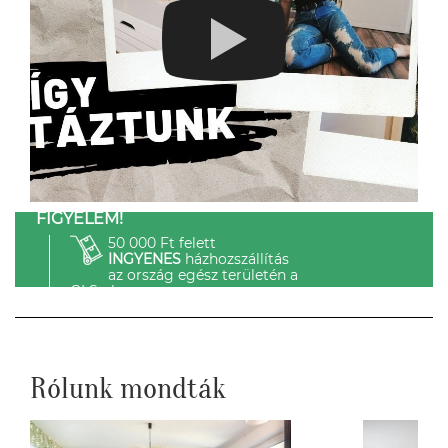
FIGYELEM!
50 000 Ft felett
INGYENES
házhozszállítás
az ország egész területén a
GLS-el.
Rólunk mondták