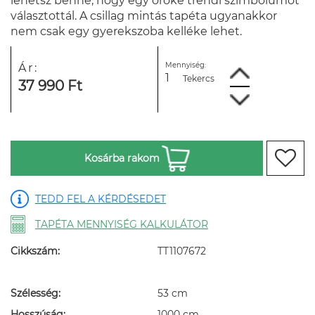
lehetsz benne, hogy egy öröké trendi szimbólumot
választottál. A csillag mintás tapéta ugyanakkor
nem csak egy gyerekszoba kelléke lehet.
Mennyiség:
Ár:
Tekercs
37 990 Ft
Kosárba rakom
TEDD FEL A KÉRDÉSEDET
TAPÉTA MENNYISÉG KALKULÁTOR
Cikkszám:
TT1107672
Szélesség:
53 cm
Hosszúság:
1000 cm