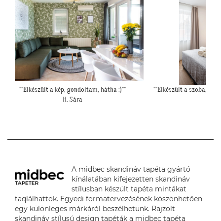
 :)""
""Elkészült a szoba, nagyon szépen lett. Köszönjük""
"Mese
E. Réka
A midbec skandináv tapéta gyártó
kínálatában kifejezetten skandináv
stílusban készült tapéta mintákat
taqlálhattok. Egyedi formatervezésének köszönhetően
egy különleges márkáról beszélhetünk. Rajzolt
skandináv stílusú design tapéták a midbec tapéta