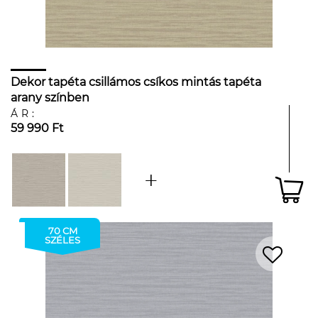
Dekor tapéta csillámos csíkos mintás tapéta
arany színben
ÁR:
59 990 Ft
70 CM
SZÉLES