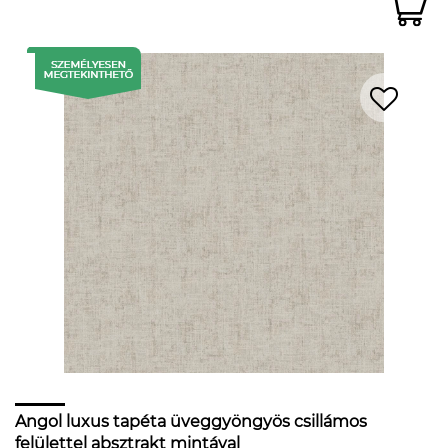
Angol luxus tapéta üveggyöngyös csillámos
felülettel absztrakt mintával