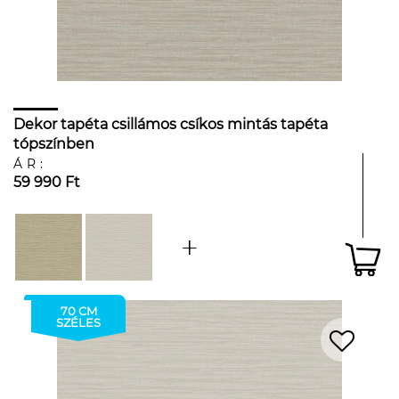
Dekor tapéta csillámos csíkos mintás tapéta
tópszínben
ÁR:
59 990 Ft
70 CM
SZÉLES