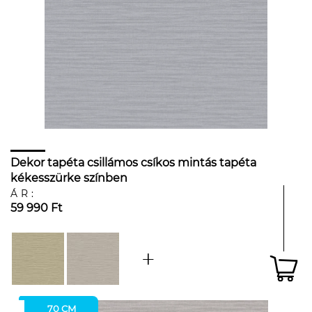
Dekor tapéta csillámos csíkos mintás tapéta
kékesszürke színben
ÁR:
59 990 Ft
70 CM