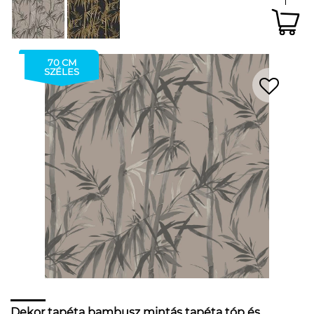
70 CM
SZÉLES
Dekor tapéta bambusz mintás tapéta tóp és