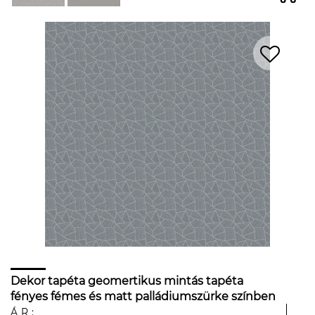
Dekor tapéta geomertikus mintás tapéta
fényes fémes és matt palládiumszürke színben
ÁR: