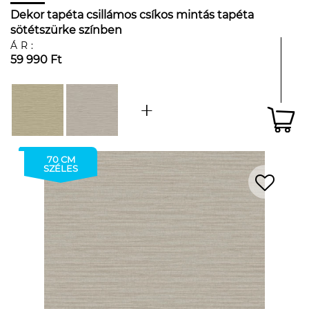
Dekor tapéta csillámos csíkos mintás tapéta
sötétszürke színben
ÁR:
59 990 Ft
70 CM
SZÉLES