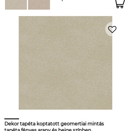
Dekor tapéta koptatott geomertiai mintás
tapéta fényes arany és beige színben