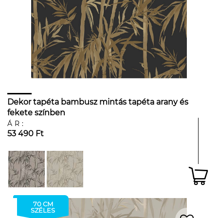
Dekor tapéta bambusz mintás tapéta arany és
fekete színben
ÁR:
53 490 Ft
70 CM
SZÉLES