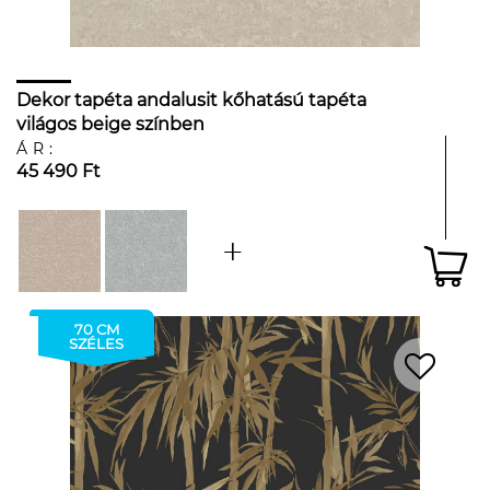
Dekor tapéta andalusit kőhatású tapéta
világos beige színben
ÁR:
45 490 Ft
70 CM
SZÉLES