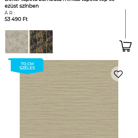
ezüst színben
ÁR:
53 490 Ft
70 CM
SZÉLES