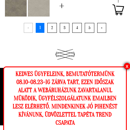
«
1
2
3
4
5
»
X
FŐOLDAL
KEDVES ÜGYFELEINK, BEMUTATÓTERMÜNK
TAPÉTÁK
Ez a weboldal cookie-kat használ, hogy a
08.10-08.23-IG ZÁRVA TART, EZEN IDŐSZAK
TAPÉTÁK GYORSAN
lehető legjobb élményt nyújtsa honlapunkon.
FALI POSZTEREK
ALATT A WEBÁRUHÁZUNK ZAVARTALANUL
AKCIÓS TAPÉTÁK
Beállítások
MÜKÖDIK, ÜGYFÉLSZOLGÁLATUNK EMAILBEN
LAKÁSTEXTIL
LESZ ELÉRHETŐ. MINDENKINEK JÓ PIHENÉST
BLOG
Elutasítom
Engedélyezem
BEJELENTKEZÉS
KÍVÁNUNK, ÜDVÖZLETTEL TAPÉTA TREND
KAPCSOLAT
CSAPATA
REGISZTRÁCIÓ
Megnézem a falamon