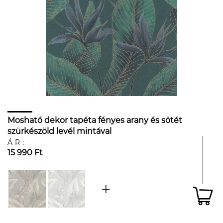
Mosható dekor tapéta fényes arany és sötét
szürkészöld levél mintával
ÁR:
15 990 Ft