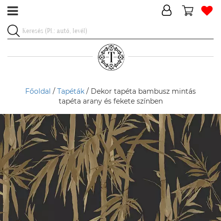
Főoldal
/
Tapéták
/ Dekor tapéta bambusz mintás
tapéta arany és fekete színben