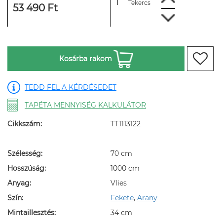
Tekercs
53 490 Ft
Kosárba rakom
TEDD FEL A KÉRDÉSEDET
TAPÉTA MENNYISÉG KALKULÁTOR
Cikkszám:
TT1113122
Szélesség:
70 cm
Hosszúság:
1000 cm
Anyag:
Vlies
Szín:
Fekete
,
Arany
Mintaillesztés:
34 cm