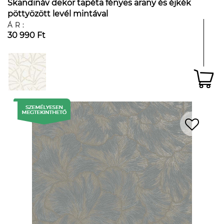
Skandináv dekor tapéta fényes arany és éjkék
pöttyözött levél mintával
ÁR:
30 990 Ft