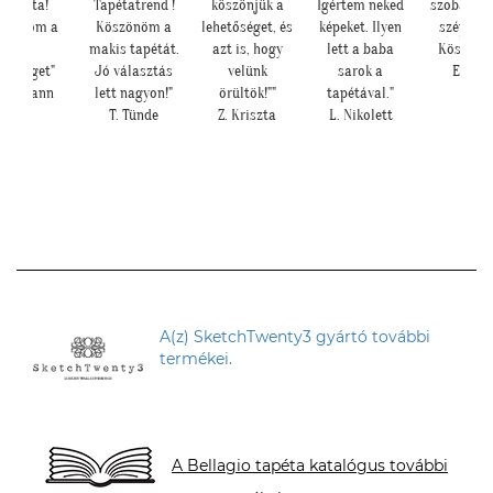
 tapéta!
Tapétatrend !
köszönjük a
Ígértem neked
szoba, na
szönöm a
Köszönöm a
lehetőséget, és
képeket. Ilyen
szépen le
sok
makis tapétát.
azt is, hogy
lett a baba
Köszönjü
gítséget"
Jó választás
velünk
sarok a
E. Rék
. Mariann
lett nagyon!"
örültök!""
tapétával."
T. Tünde
Z. Kriszta
L. Nikolett
A(z) SketchTwenty3 gyártó további
termékei.
A Bellagio tapéta katalógus további