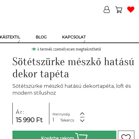
KÁSTEXTIL
BLOG
KAPCSOLAT
A termék személyesen megtekinthető
Sötétszürke mészkő hatású
dekor tapéta
Sötétszürke mészkő hatású dekortapéta, loft és
modern stílushoz
Ár:
Mennyiség:
15 990 Ft
Tekercs
Kosárba rakom