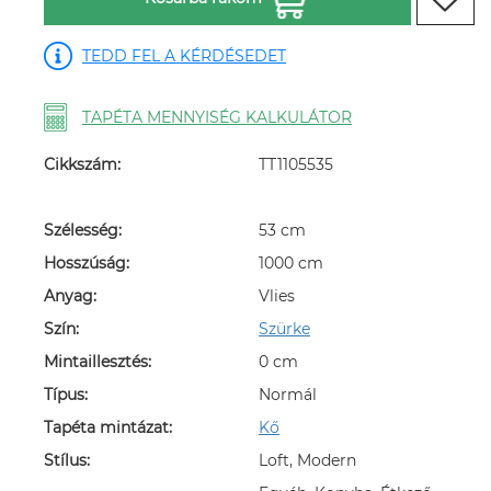
TEDD FEL A KÉRDÉSEDET
TAPÉTA MENNYISÉG KALKULÁTOR
Cikkszám:
TT1105535
Szélesség:
53 cm
Hosszúság:
1000 cm
Anyag:
Vlies
Szín:
Szürke
Mintaillesztés:
0 cm
Típus:
Normál
Tapéta mintázat:
Kő
Stílus:
Loft, Modern