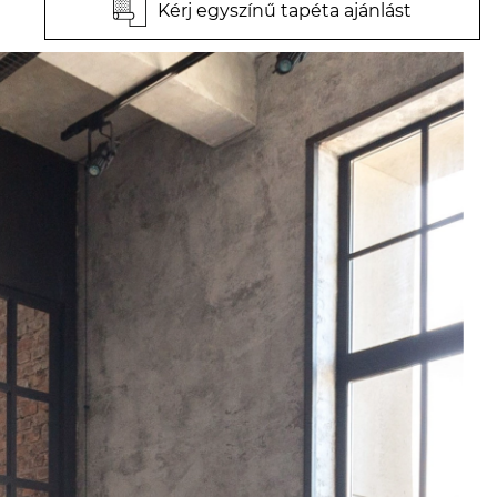
Kérj egyszínű tapéta ajánlást