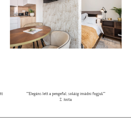
"Ilyen lett a lányom szobájában a gyönyörű cseresznye virágos
tapéta."
Cs. Andi