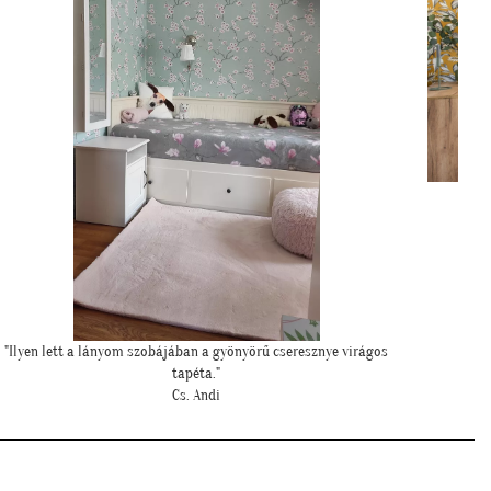
"Elkészültünk, szuper lett. :)"
R. Viktória