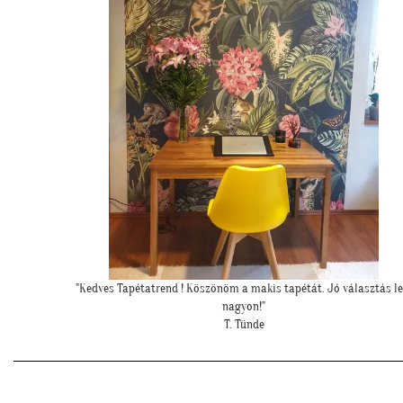
sztás lett
""Elegáns lett a pengefal, sokáig imádni fogjuk""
Z. Anita