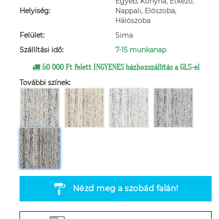
Egyéb, Konyha, Étkező,
Helyiség:
Nappali, Előszoba,
Hálószoba
Felület:
Sima
Szállítási idő:
7-15 munkanap
50 000 Ft felett INGYENES házhozszállítás a GLS-el
További színek:
Nézd meg a szobád falán!