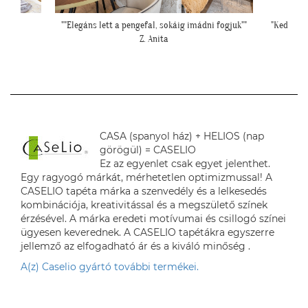
i fogjuk""
"Kedves Tapétatrend ! Köszönöm a makis tapétát.
""Még egy
Jó választás lett nagyon!"
T. Tünde
CASA (spanyol ház) + HELIOS (nap
görögül) = CASELIO
Ez az egyenlet csak egyet jelenthet.
Egy ragyogó márkát, mérhetetlen optimizmussal! A
CASELIO tapéta márka a szenvedély és a lelkesedés
kombinációja, kreativitással és a megszülető színek
érzésével. A márka eredeti motívumai és csillogó színei
ügyesen keverednek. A CASELIO tapétákra egyszerre
jellemző az elfogadható ár és a kiváló minőség .
A(z) Caselio gyártó további termékei.