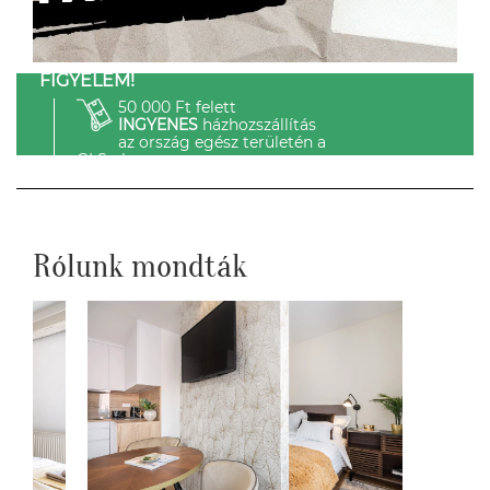
FIGYELEM!
50 000 Ft felett
INGYENES
házhozszállítás
az ország egész területén a
GLS-el.
Rólunk mondták