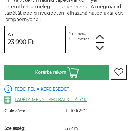
minta. A textil hatású tapétával könnyen
teremthetsz meleg otthonos érzést. A megmaradt
tapétát pedig nyugodtan felhasználhatod akár egy
lámpaernyőnek.
Mennyiség:
Ár:
Tekercs
23 990 Ft
Kosárba rakom
TEDD FEL A KÉRDÉSEDET
TAPÉTA MENNYISÉG KALKULÁTOR
Cikkszám:
TT1096804
Szélesség:
53 cm