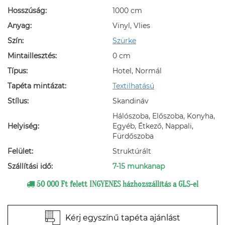
Hosszúság:
1000 cm
Anyag:
Vinyl, Vlies
Szín:
Szürke
Mintaillesztés:
0 cm
Típus:
Hotel, Normál
Tapéta mintázat:
Textilhatású
Stílus:
Skandináv
Hálószoba, Előszoba, Konyha,
Helyiség:
Egyéb, Étkező, Nappali,
Fürdőszoba
Felület:
Struktúrált
Szállítási idő:
7-15 munkanap
50 000 Ft felett INGYENES házhozszállítás a GLS-el
Kérj egyszínű tapéta ajánlást