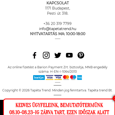
KAPCSOLAT
1171 Budapest,
Pesti út 318.
+36 20 319 7799
info@tapetatrend.hu
NYITVATARTÁS MA:
10:00-18:00
Az online fizetést a Barion Payment Zrt. biztosítja, MNB engedély
száma: H-EN-I-1064/2013
Copyright © 2026 Tapéta Trend. Minden jog fenntartva. Tapéta trend Bt.
KEDVES ÜGYFELEINK, BEMUTATÓTERMÜNK
Ez a weboldal cookie-kat használ, hogy a
08.10-08.23-IG ZÁRVA TART, EZEN IDŐSZAK ALATT