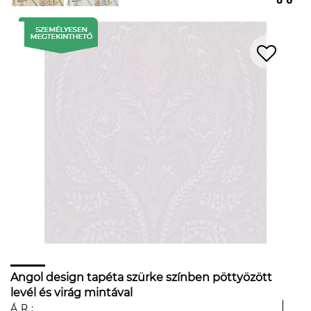
Angol design tapéta szürke színben pöttyözött
levél és virág mintával
ÁR: