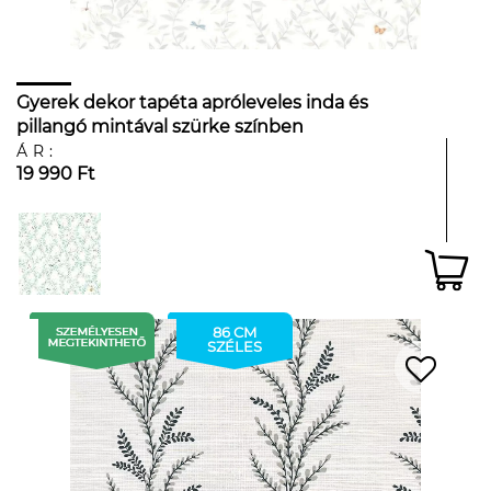
Gyerek dekor tapéta apróleveles inda és
pillangó mintával szürke színben
ÁR:
19 990 Ft
86 CM
SZÉLES