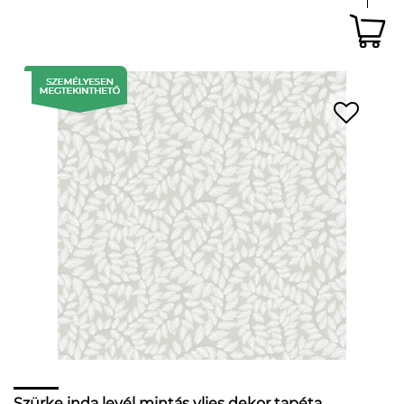
Szürke inda levél mintás vlies dekor tapéta