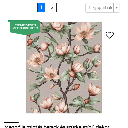
1
2
Legújabbak
Magnólia mintás barack és szürke színű dekor