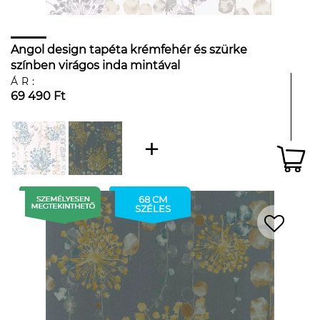
Angol design tapéta krémfehér és szürke
színben virágos inda mintával
ÁR:
69 490 Ft
68 CM
SZÉLES