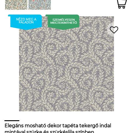
NÉZD MEG A
FALADON
Elegáns mosható dekor tapéta tekergő indal
mintával szürke és szürkéslila színben