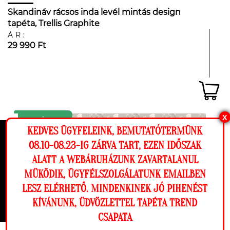
Skandináv rácsos inda levél mintás design
tapéta, Trellis Graphite
ÁR:
29 990 Ft
X
KEDVES ÜGYFELEINK, BEMUTATÓTERMÜNK
Ez a weboldal cookie-kat használ, hogy a
08.10-08.23-IG ZÁRVA TART, EZEN IDŐSZAK
lehető legjobb élményt nyújtsa honlapunkon.
ALATT A WEBÁRUHÁZUNK ZAVARTALANUL
Beállítások
MÜKÖDIK, ÜGYFÉLSZOLGÁLATUNK EMAILBEN
LESZ ELÉRHETŐ. MINDENKINEK JÓ PIHENÉST
Elutasítom
Engedélyezem
KÍVÁNUNK, ÜDVÖZLETTEL TAPÉTA TREND
CSAPATA
Megnézem a falamon