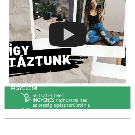
FIGYELEM!
50 000 Ft felett
INGYENES
házhozszállítás
az ország egész területén a
GLS-el.