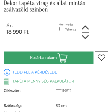
Dekor tapéta virág és állat mintás
zsályazöld színben
Mennyiség:
Ár:
Tekercs
18 990 Ft
Kosárba rakom
TEDD FEL A KÉRDÉSEDET
TAPÉTA MENNYISÉG KALKULÁTOR
Cikkszám:
TT1114512
Szélesség:
53 cm