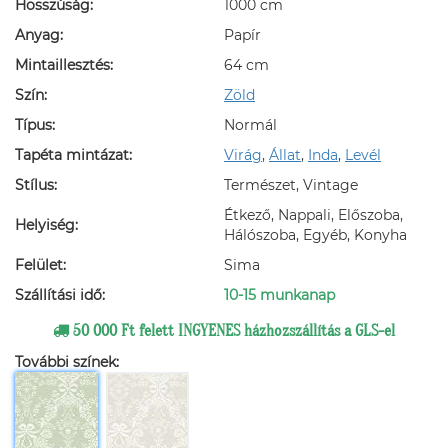
Hosszúság:
1000 cm
Anyag:
Papír
Mintaillesztés:
64 cm
Szín:
Zöld
Típus:
Normál
Tapéta mintázat:
Virág
,
Állat
,
Inda
,
Levél
Stílus:
Természet, Vintage
Étkező, Nappali, Előszoba,
Helyiség:
Hálószoba, Egyéb, Konyha
Felület:
Sima
Szállítási idő:
10-15 munkanap
50 000 Ft felett INGYENES házhozszállítás a GLS-el
További színek: