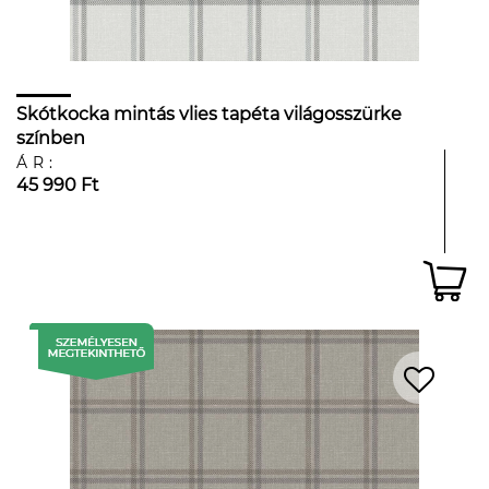
Skótkocka mintás vlies tapéta világosszürke
színben
ÁR:
45 990 Ft