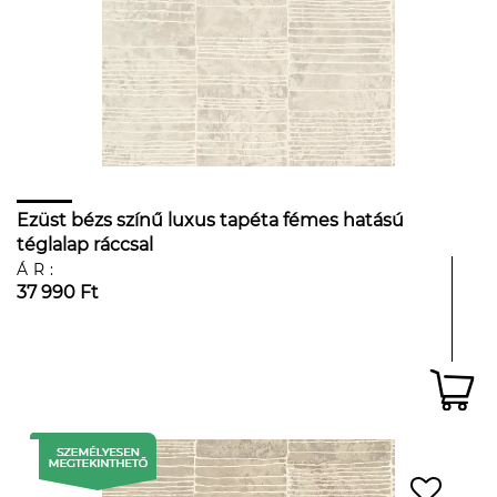
Ezüst bézs színű luxus tapéta fémes hatású
téglalap ráccsal
ÁR:
37 990 Ft