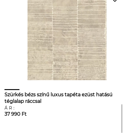
Szürkés bézs színű luxus tapéta ezüst hatású
téglalap ráccsal
ÁR:
37 990 Ft