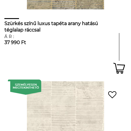
Szürkés színű luxus tapéta arany hatású
téglalap ráccsal
ÁR:
37 990 Ft