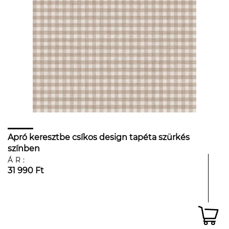
Apró keresztbe csíkos design tapéta szürkés
színben
ÁR:
31 990 Ft