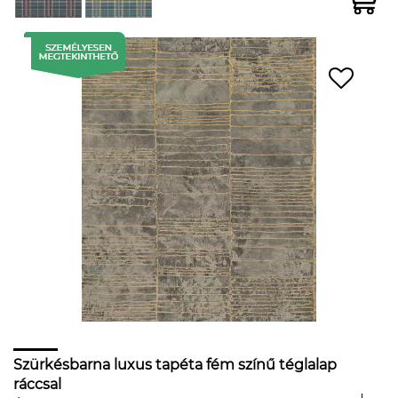
Szürkésbarna luxus tapéta fém színű téglalap
ráccsal