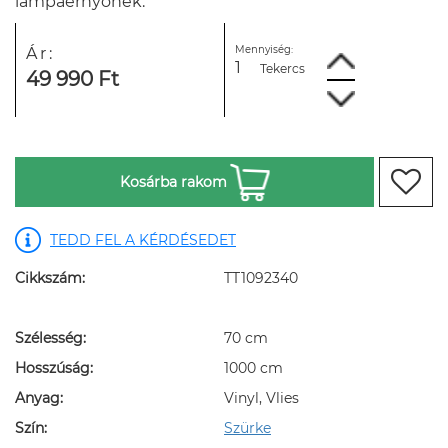
lámpaernyőnek.
Mennyiség:
Ár:
Tekercs
49 990 Ft
Kosárba rakom
TEDD FEL A KÉRDÉSEDET
Cikkszám:
TT1092340
Szélesség:
70 cm
Hosszúság:
1000 cm
Anyag:
Vinyl, Vlies
Szín:
Szürke