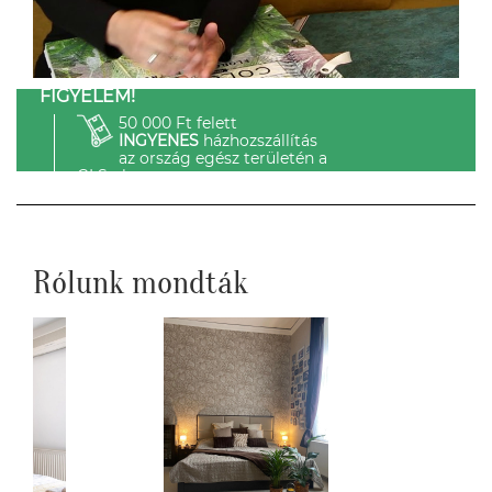
FIGYELEM!
50 000 Ft felett
INGYENES
házhozszállítás
az ország egész területén a
GLS-el.
Rólunk mondták