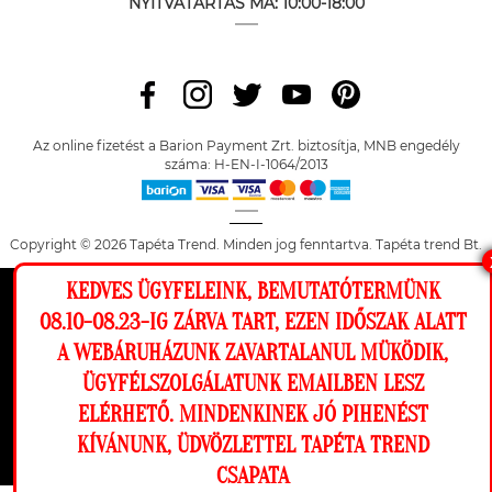
NYITVATARTÁS MA:
10:00-18:00
Az online fizetést a Barion Payment Zrt. biztosítja, MNB engedély
száma: H-EN-I-1064/2013
Copyright © 2026 Tapéta Trend. Minden jog fenntartva. Tapéta trend Bt.
KEDVES ÜGYFELEINK, BEMUTATÓTERMÜNK
Ez a weboldal cookie-kat használ, hogy a
08.10-08.23-IG ZÁRVA TART, EZEN IDŐSZAK ALATT
lehető legjobb élményt nyújtsa honlapunkon.
A WEBÁRUHÁZUNK ZAVARTALANUL MÜKÖDIK,
Beállítások
ÜGYFÉLSZOLGÁLATUNK EMAILBEN LESZ
ELÉRHETŐ. MINDENKINEK JÓ PIHENÉST
Elutasítom
Engedélyezem
KÍVÁNUNK, ÜDVÖZLETTEL TAPÉTA TREND
CSAPATA
Megnézem a falamon