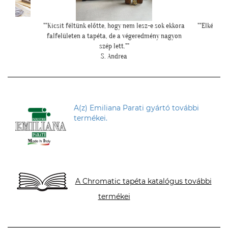
 sok ekkora
""Elkészült a szoba, nagyon szépen lett. Köszönjük""
"Ilyen
ny nagyon
E. Réka
A(z) Emiliana Parati gyártó további
termékei.
A Chromatic tapéta katalógus további
termékei