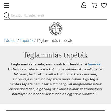
Főoldal
/
Tapéták
/ Téglamintás tapéták
Téglamintás tapéták
Tégla mintás tapéta, nem csak loft terekbe!
A
tapéták
kortárs változatai között a különböző fahatások, textilt utánzó
felületek, textúrák mellett a különböző kövek erezete,
struktúrája is nagyon népszerű napjainkban. Egy
tégla
mintás tapéta
nem csak a loft hangulat megteremtéséhez
elengedhetetlen, a gazdag színválasztéknak köszönhetően
bármilyen enteriőr stílust feldob és egyedivé varázsol…