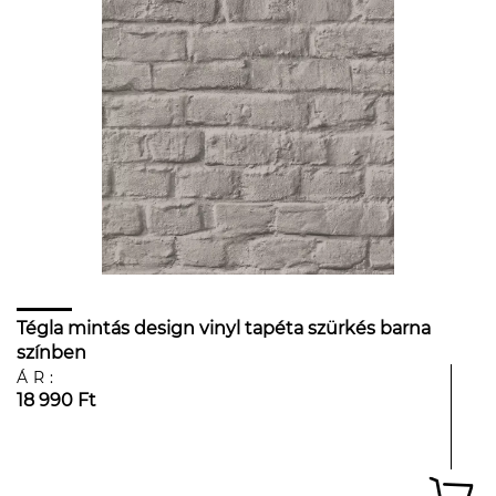
Tégla mintás design vinyl tapéta szürkés barna
színben
ÁR:
18 990 Ft