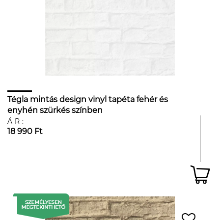
Tégla mintás design vinyl tapéta fehér és
enyhén szürkés színben
ÁR:
18 990 Ft