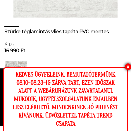
Szürke téglamintás vlies tapéta PVC mentes
ÁR:
16 990 Ft
X
KEDVES ÜGYFELEINK, BEMUTATÓTERMÜNK
Ez a weboldal cookie-kat használ, hogy a
08.10-08.23-IG ZÁRVA TART, EZEN IDŐSZAK
lehető legjobb élményt nyújtsa honlapunkon.
ALATT A WEBÁRUHÁZUNK ZAVARTALANUL
Beállítások
MÜKÖDIK, ÜGYFÉLSZOLGÁLATUNK EMAILBEN
LESZ ELÉRHETŐ. MINDENKINEK JÓ PIHENÉST
Elutasítom
Engedélyezem
KÍVÁNUNK, ÜDVÖZLETTEL TAPÉTA TREND
CSAPATA
Megnézem a falamon