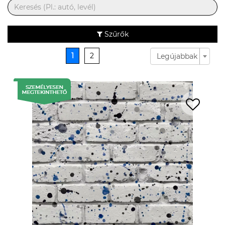
Szűrők
1
2
Legújabbak