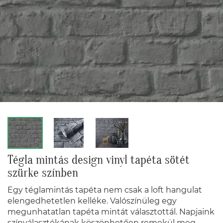
Tégla mintás design vinyl tapéta sötét
szürke színben
Egy téglamintás tapéta nem csak a loft hangulat
elengedhetetlen kelléke. Valószínüleg egy
megunhatatlan tapéta mintát választottál. Napjaink
színválasztékának köszönhetően remekül meg