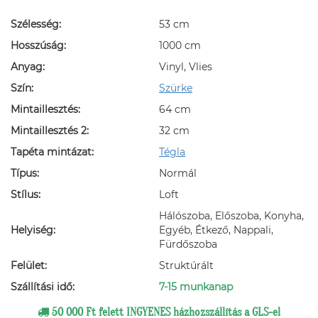
Szélesség:
53 cm
Hosszúság:
1000 cm
Anyag:
Vinyl, Vlies
Szín:
Szürke
Mintaillesztés:
64 cm
Mintaillesztés 2:
32 cm
Tapéta mintázat:
Tégla
Típus:
Normál
Stílus:
Loft
Hálószoba, Előszoba, Konyha,
Helyiség:
Egyéb, Étkező, Nappali,
Fürdőszoba
Felület:
Struktúrált
Szállítási idő:
7-15 munkanap
50 000 Ft felett INGYENES házhozszállítás a GLS-el