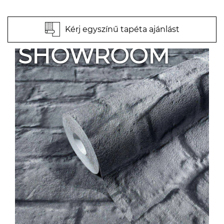
Kérj egyszínű tapéta ajánlást
SHOWROOM