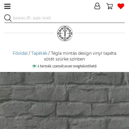
Főoldal
/
Tapéták
/ Tégla mintás design vinyl tapéta
sötét szürke színben
A termék személyesen megtekinthető