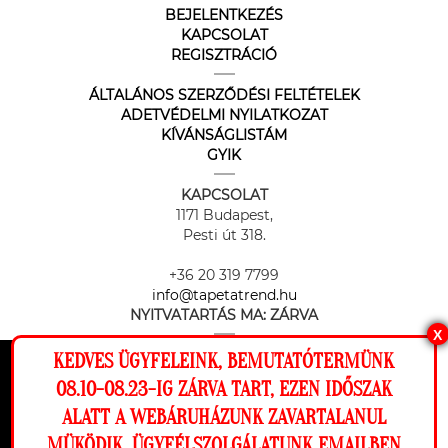
BEJELENTKEZÉS
KAPCSOLAT
REGISZTRÁCIÓ
ÁLTALÁNOS SZERZŐDÉSI FELTÉTELEK
ADETVÉDELMI NYILATKOZAT
KÍVÁNSÁGLISTÁM
GYIK
KAPCSOLAT
1171 Budapest,
Pesti út 318.
+36 20 319 7799
info@tapetatrend.hu
NYITVATARTÁS MA:
ZÁRVA
X
KEDVES ÜGYFELEINK, BEMUTATÓTERMÜNK
Ez a weboldal cookie-kat használ, hogy a
08.10-08.23-IG ZÁRVA TART, EZEN IDŐSZAK
lehető legjobb élményt nyújtsa honlapunkon.
ALATT A WEBÁRUHÁZUNK ZAVARTALANUL
Beállítások
MÜKÖDIK, ÜGYFÉLSZOLGÁLATUNK EMAILBEN
Az online fizetést a Barion Payment Zrt. biztosítja, MNB engedély