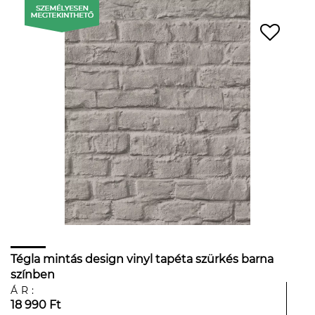
Tégla mintás design vinyl tapéta szürkés barna
színben
ÁR:
18 990 Ft