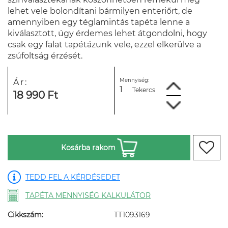
lehet vele bolondítani bármilyen enteriőrt, de
amennyiben egy téglamintás tapéta lenne a
kiválasztott, úgy érdemes lehet átgondolni, hogy
csak egy falat tapétázunk vele, ezzel elkerülve a
zsúfoltság érzését.
Mennyiség:
Ár:
Tekercs
18 990 Ft
Kosárba rakom
TEDD FEL A KÉRDÉSEDET
TAPÉTA MENNYISÉG KALKULÁTOR
Cikkszám:
TT1093169