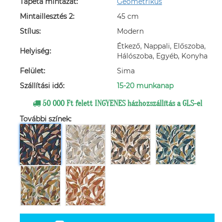
Tapéta mintázat:
Geometrikus
Mintaillesztés 2:
45 cm
Stílus:
Modern
Étkező, Nappali, Előszoba,
Helyiség:
Hálószoba, Egyéb, Konyha
Felület:
Sima
Szállítási idő:
15-20 munkanap
50 000 Ft felett INGYENES házhozszállítás a GLS-el
További színek: