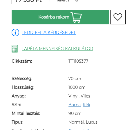
77 990 Ft
Tekercs
Kosárba rakom
TEDD FEL A KÉRDÉSEDET
TAPÉTA MENNYISÉG KALKULÁTOR
Cikkszám:
TT1105377
Szélesség:
70 cm
Hosszúság:
1000 cm
Anyag:
Vinyl, Vlies
Szín:
Barna
,
Kék
Mintaillesztés:
90 cm
Típus:
Normál, Luxus