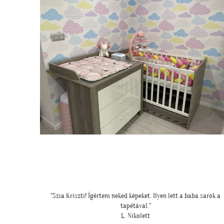
 sarok a
""Kicsit féltünk előtte, hogy nem lesz-e sok ekkora falfelületen 
tapéta, de a végeredmény nagyon szép lett.""
S. Andrea