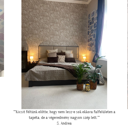
a
"Csodálatos a fotótapéta még szebb mint ahogy gondoltam!"
L. Ilona