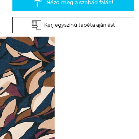
Nézd meg a szobád falán!
Kérj egyszínű tapéta ajánlást