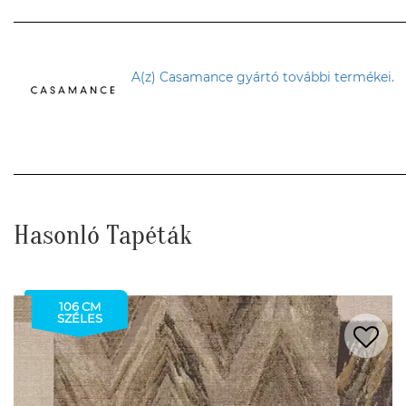
A(z) Casamance gyártó további termékei.
Hasonló Tapéták
106 CM
SZÉLES