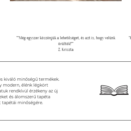
"Kedves Tapétatrend ! Köszönöm a makis tapétát. Jó választás lett
"
nagyon!"
T. Tünde
s kiváló minőségű termékek.
y modern, élénk légkört
tuk rendkívül érzékeny az új
deket és álomszerű tapéta
t tapétái minőségére.