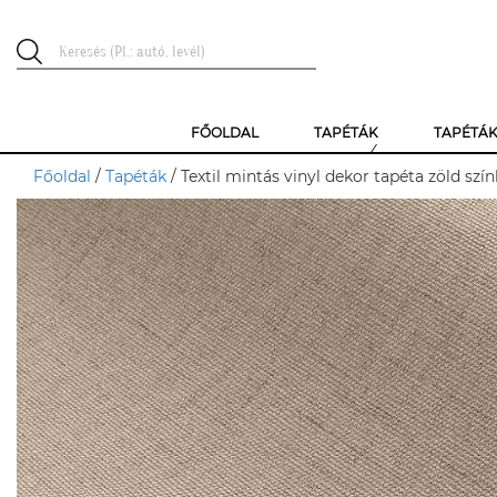
FŐOLDAL
TAPÉTÁK
TAPÉTÁ
Főoldal
/
Tapéták
/ Textil mintás vinyl dekor tapéta zöld szí