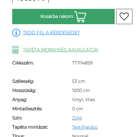
Kosárba rakom
TEDD FEL A KÉRDÉSEDET
TAPÉTA MENNYISÉG KALKULÁTOR
Cikkszám:
TT1114859
Szélesség:
53 cm
Hosszúság:
1000 cm
Anyag:
Vinyl, Vlies
Mintaillesztés:
0 cm
Szín:
Zöld
Tapéta mintázat:
Textilhatású
Típus:
Normál