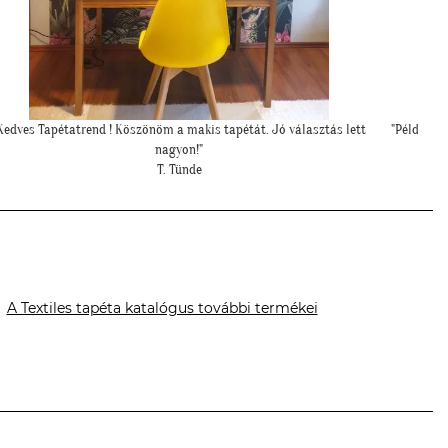
Példa értékű kedvesség és segítőkészség, hiperszuper 24 órán belüli
szállítással!"
U. Leila
A Textiles tapéta katalógus további termékei