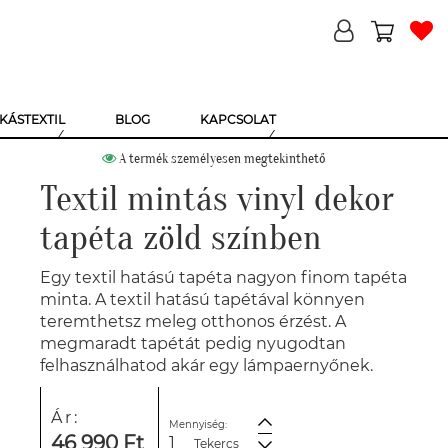
KÁSTEXTIL
BLOG
KAPCSOLAT
A termék személyesen megtekinthető
Textil mintás vinyl dekor
tapéta zöld színben
Egy textil hatású tapéta nagyon finom tapéta
minta. A textil hatású tapétával könnyen
teremthetsz meleg otthonos érzést. A
megmaradt tapétát pedig nyugodtan
felhasználhatod akár egy lámpaernyőnek.
Ár:
Mennyiség:
46 990 Ft
Tekercs