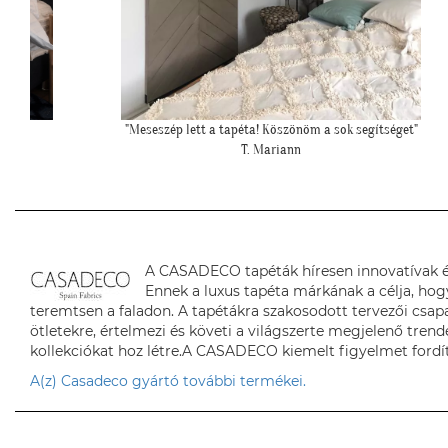
et"
""Még egyszer köszönjük a lehetőséget, és azt is, hogy velünk
örültök!""
Z. Kriszta
A CASADECO tapéták híresen innovatívak é
Ennek a luxus tapéta márkának a célja, hog
teremtsen a faladon. A tapétákra szakosodott tervezői csapa
ötletekre, értelmezi és követi a világszerte megjelenő tren
kollekciókat hoz létre.A CASADECO kiemelt figyelmet fordí
A(z) Casadeco gyártó további termékei.